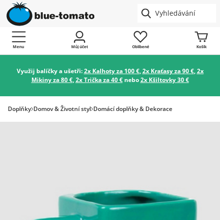
Menu
Můj účet
Oblíbené
Košík
Využij balíčky a ušetři:
2x Kalhoty za 100 €
,
2x Kraťasy za 90 €
,
2x
Mikiny za 80 €
,
2x Trička za 40 €
nebo
2x Kšiltovky 30 €
Doplňky
Domov & Životní styl
Domácí doplňky & Dekorace