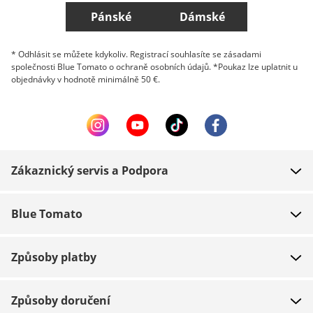
Pánské
Dámské
* Odhlásit se můžete kdykoliv. Registrací souhlasíte se zásadami
společnosti Blue Tomato o ochraně osobních údajů. *Poukaz lze uplatnit u
objednávky v hodnotě minimálně 50 €.
Zákaznický servis a Podpora
FAQ
Blue Tomato
Kontakt
O nás
Platba
Způsoby platby
Obchody
Dodání
Práce
Navrácení zboží
Způsoby doručení