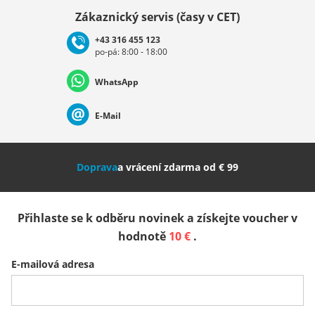
Vybrat zemi
Zákaznický servis (časy v CET)
+43 316 455 123
po-pá: 8:00 - 18:00
Deutschland
Österreich
Schweiz (Deutsch)
WhatsApp
Suisse (Français)
Svizzera (Italiano)
France
E-Mail
Nederland
Italia (Italiano)
Italien (Deutsch)
Doprava
a vrácení zdarma od € 99
España
Suomi
United Kingdom
Přihlaste se k odběru novinek a získejte voucher v
Sverige
Slovenija
België (Nederlands)
hodnotě
10 €
.
E-mailová adresa
Belgique (Français)
Danmark
Norge
Všechny země