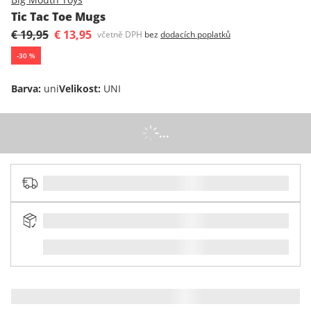
Tic Tac Toe Mugs
€ 19,95
€ 13,95
včetně DPH
bez
dodacích poplatků
-
30
%
Barva
:
uni
Velikost
:
UNI
...