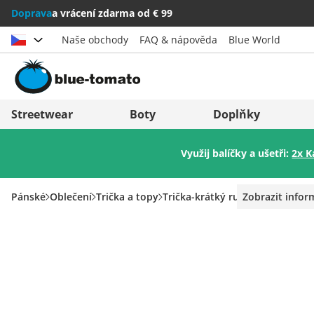
Doprava
a vrácení zdarma od € 99
Naše obchody
FAQ & nápověda
Blue World
Vybrat zemi
Deutschland
Nederland
Streetwear
Boty
Doplňky
Österreich
Italia (Italiano)
Využij balíčky a ušetři:
2x K
Schweiz (Deutsch)
Italien (Deutsch)
Suisse (Français)
España
Pánské
Oblečení
Trička a topy
Trička-krátký rukáv
Zobrazit info
Svizzera (Italiano)
Suomi
France
United Kingdom