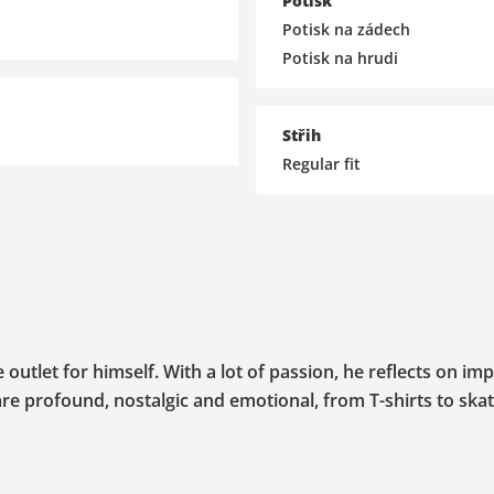
Potisk
Potisk na zádech
Potisk na hrudi
Střih
Regular fit
outlet for himself. With a lot of passion, he reflects on im
s are profound, nostalgic and emotional, from T-shirts to sk