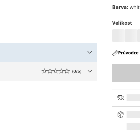
Barva
:
whi
Velikost
Průvodce 
(
0
/5)