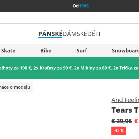
Od
1988
PÁNSKÉ
DÁMSKÉ
DĚTI
Všechny 
Sverige
Skate
Bike
Surf
Snowboar
Slovenija
alhoty za 100 €
,
2x Kraťasy za 90 €
,
2x Mikiny za 80 €
,
2x Trička za
België (Nederlands)
Belgique (Français)
rmace o modelu
Danmark
And Feeli
Norge
Tears T
€ 39,95
€
-
45
%