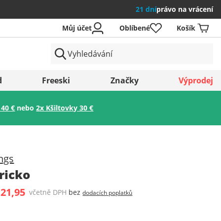
21 dní
právo na vrácení
Můj účet
Oblíbené
Košík
země
d
Freeski
Značky
Výprodej
 40 €
nebo
2x Kšiltovky 30 €
Uložit
ngs
ricko
 21,95
včetně DPH
bez
dodacích poplatků