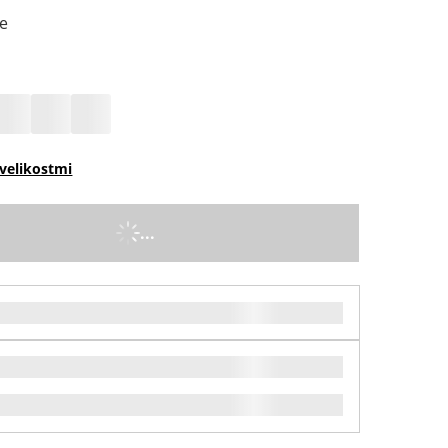
te
velikostmi
...