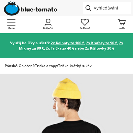
Menu
Můj účet
Oblíbené
Košík
Využij balíčky a ušetři:
2x Kalhoty za 100 €
,
2x Kraťasy za 90 €
,
2x
Mikiny za 80 €
,
2x Trička za 40 €
nebo
2x Kšiltovky 30 €
Pánské
Oblečení
Trička a topy
Trička-krátký rukáv