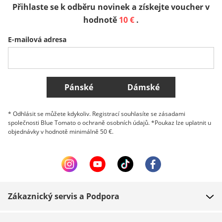
Přihlaste se k odběru novinek a získejte voucher v
Sverige
Slovenija
België (Nederlands)
hodnotě
10 €
.
E-mailová adresa
Belgique (Français)
Danmark
Norge
Všechny země
Pánské
Dámské
* Odhlásit se můžete kdykoliv. Registrací souhlasíte se zásadami
společnosti Blue Tomato o ochraně osobních údajů. *Poukaz lze uplatnit u
objednávky v hodnotě minimálně 50 €.
Zákaznický servis a Podpora
FAQ