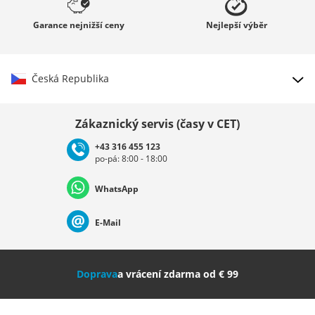
Garance
nejnižší ceny
Nejlepší
výběr
Česká Republika
Vybrat zemi
Zákaznický servis (časy v CET)
+43 316 455 123
po-pá: 8:00 - 18:00
Deutschland
Österreich
Schweiz (Deutsch)
WhatsApp
Suisse (Français)
Svizzera (Italiano)
France
E-Mail
Nederland
Italia (Italiano)
Italien (Deutsch)
Doprava
a vrácení zdarma od € 99
España
Suomi
United Kingdom