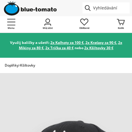
Menu
Můj účet
Oblíbené
Košík
Využij balíčky a ušetři:
2x Kalhoty za 100 €
,
2x Kraťasy za 90 €
,
2x
Mikiny za 80 €
,
2x Trička za 40 €
nebo
2x Kšiltovky 30 €
Doplňky
Kšiltovky