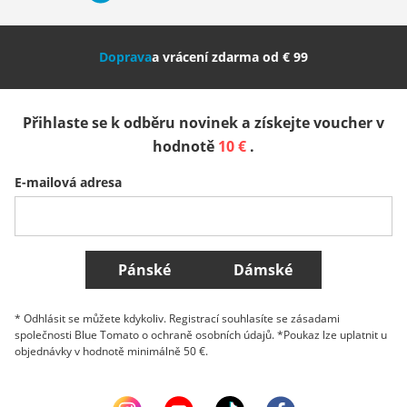
Nederland
Italia (Italiano)
Italien (Deutsch)
Doprava
a vrácení zdarma od € 99
España
Suomi
United Kingdom
Přihlaste se k odběru novinek a získejte voucher v
Sverige
Slovenija
België (Nederlands)
hodnotě
10 €
.
E-mailová adresa
Belgique (Français)
Danmark
Norge
Všechny země
Pánské
Dámské
* Odhlásit se můžete kdykoliv. Registrací souhlasíte se zásadami
společnosti Blue Tomato o ochraně osobních údajů. *Poukaz lze uplatnit u
objednávky v hodnotě minimálně 50 €.