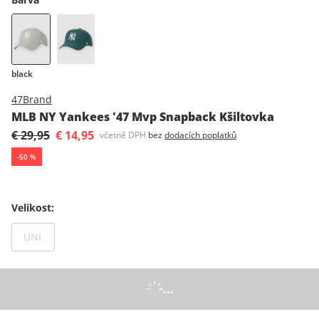
black
47Brand
MLB NY Yankees '47 Mvp Snapback Kšiltovka
€ 29,95
€ 14,95
včetně DPH
bez
dodacích poplatků
-
50
%
Velikost
:
Není dostupný
UNI
...