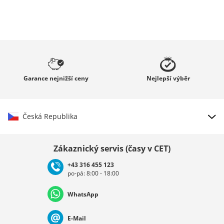
Garance
nejnižší ceny
Nejlepší
výběr
Česká Republika
Vybrat zemi
Zákaznický servis (časy v CET)
+43 316 455 123
po-pá: 8:00 - 18:00
Deutschland
Österreich
Schweiz (Deutsch)
WhatsApp
Suisse (Français)
Svizzera (Italiano)
France
E-Mail