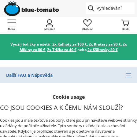
Menu
Můj účet
Oblíbené
Košík
Využij balíčky a ušetři:
2x Kalhoty za 100 €
,
2x Kraťasy za 90 €
,
2x
Mikiny za 80 €
,
2x Trička za 40 €
nebo
2x Kšiltovky 30 €
Další FAQ a Nápověda
Cookie usage
CO JSOU COOKIES A K ČEMU NÁM SLOUŽÍ?
Cookies jsou malé textové soubory, které jsou při návštěvě webové stránky
ukládány do počítače uživatele. Tyto soubory ukládají data o chování
uživatele. Kdykoli je prohlížeč otevřen a je opětovně navštívena
odpovídající stránka, pak cookie použije uložená data a poskytne