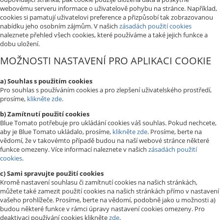
webovému serveru informace o uživatelově pohybu na stránce. Například,
cookies si pamatují uživatelovi preference a přizpůsobí tak zobrazovanou
nabídku jeho osobním zájmům. V našich
zásadách použití cookies
naleznete přehled všech cookies, které používáme a také jejich funkce a
dobu uložení.
MOŽNOSTI NASTAVENÍ PRO APLIKACI COOKIE
a) Souhlas s použitím cookies
Pro souhlas s používáním cookies a pro zlepšení uživatelského prostředí,
prosíme,
klikněte zde
.
b) Zamítnutí použití cookies
Blue Tomato potřebuje pro ukládání cookies váš souhlas. Pokud nechcete,
aby je Blue Tomato ukládalo, prosíme,
klikněte zde
. Prosíme, berte na
vědomí, že v takovémto případě budou na naší webové stránce některé
funkce omezeny. Více informací naleznete v našich
zásadách použití
cookies
.
c) Sami spravujte použití cookies
Kromě nastavení souhlasu či zamítnutí cookies na našich stránkách,
můžete také zamezit použití cookies na našich stránkách přímo v nastavení
vašeho prohlížeče. Prosíme, berte na vědomí, podobně jako u možnosti a)
budou některé funkce v rámci úpravy nastavení cookies omezeny. Pro
deaktivaci používání cookies klikněte
zde
.