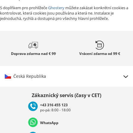
S doplňkem pro prohlížeče
Ghostery
můžete zakázat konkrétní cookies a
kontrolovat, která cookies jsou používána a která ne. Instalace je
jednoduchá, rychlá a dostupná pro všechny hlavní prohlížeče.
Doprava zdarma
nad € 99
Vrácení zdarma
od 99 €
Česká Republika
Vybrat zemi
Zákaznický servis (časy v CET)
+43 316 455 123
po-pá: 8:00 - 18:00
Deutschland
Österreich
Schweiz (Deutsch)
WhatsApp
Suisse (Français)
Svizzera (Italiano)
France