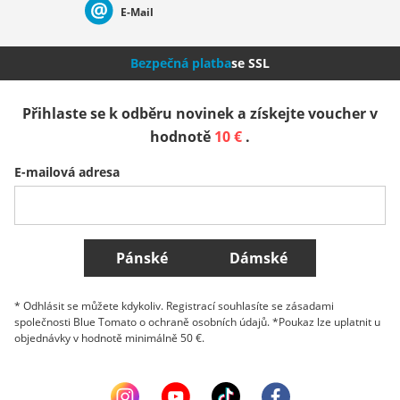
E-Mail
Nederland
Italia (Italiano)
Italien (Deutsch)
Bezpečná platba
se SSL
España
Suomi
United Kingdom
Přihlaste se k odběru novinek a získejte voucher v
hodnotě
10 €
.
Sverige
Slovenija
België (Nederlands)
E-mailová adresa
Belgique (Français)
Danmark
Norge
Všechny země
Pánské
Dámské
* Odhlásit se můžete kdykoliv. Registrací souhlasíte se zásadami
společnosti Blue Tomato o ochraně osobních údajů. *Poukaz lze uplatnit u
objednávky v hodnotě minimálně 50 €.