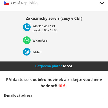
Česká Republika
Vybrat zemi
Zákaznický servis (časy v CET)
+43 316 455 123
po-pá: 8:00 - 18:00
Deutschland
Österreich
Schweiz (Deutsch)
WhatsApp
Suisse (Français)
Svizzera (Italiano)
France
E-Mail
Nederland
Italia (Italiano)
Italien (Deutsch)
Bezpečná platba
se SSL
España
Suomi
United Kingdom
Přihlaste se k odběru novinek a získejte voucher v
hodnotě
10 €
.
Sverige
Slovenija
België (Nederlands)
E-mailová adresa
Belgique (Français)
Danmark
Norge