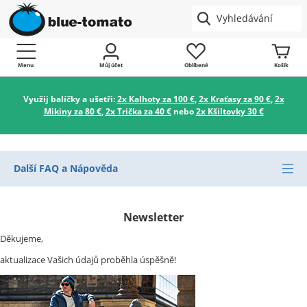
Menu
Můj účet
Oblíbené
Košík
Využij balíčky a ušetři:
2x Kalhoty za 100 €
,
2x Kraťasy za 90 €
,
2x
Mikiny za 80 €
,
2x Trička za 40 €
nebo
2x Kšiltovky 30 €
Další FAQ a Nápověda
Newsletter
Děkujeme,
aktualizace Vašich údajů proběhla úspěšně!