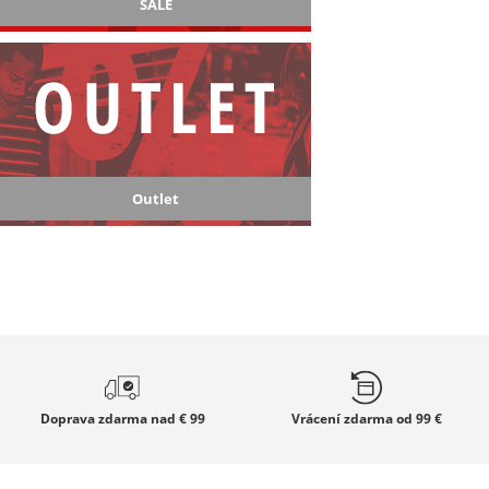
SALE
Outlet
Doprava zdarma
nad € 99
Vrácení zdarma
od 99 €