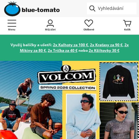
Menu
Můj účet
Oblíbené
Košík
Využij balíčky a ušetři:
2x Kalhoty za 100 €
,
2x Kraťasy za 90 €
,
2x
Mikiny za 80 €
,
2x Trička za 40 €
nebo
2x Kšiltovky 30 €