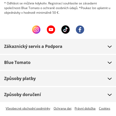
* Odhlásit se můžete kdykoliv. Registrací souhlasíte se zásadami
společnosti Blue Tomato o ochraně osobních údajů. *Poukaz lze uplatnit u
objednávky v hodnotě minimálně 50 €.
Zákaznický servis a Podpora
FAQ
Blue Tomato
Kontakt
O nás
Platba
Způsoby platby
Obchody
Dodání
Práce
Navrácení zboží
Způsoby doručení
Team riders
Dárkové poukazy
Expresní doručení je dostupné
Všeobecné obchodní podmínky
Ochrana dat
Právní doložka
Cookies
Blue World
Sledování zásilky