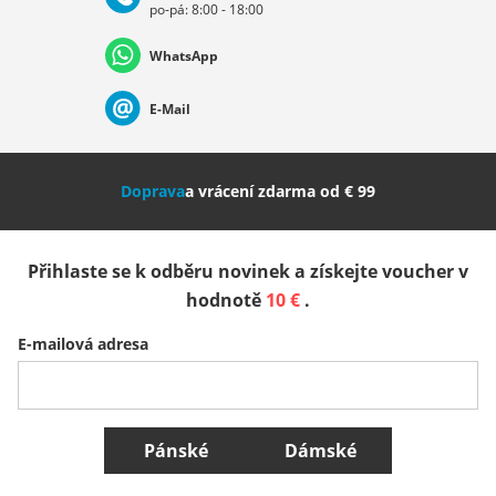
po-pá: 8:00 - 18:00
Deutschland
Österreich
Schweiz (Deutsch)
WhatsApp
Suisse (Français)
Svizzera (Italiano)
France
E-Mail
Nederland
Italia (Italiano)
Italien (Deutsch)
Doprava
a vrácení zdarma od € 99
España
Suomi
United Kingdom
Přihlaste se k odběru novinek a získejte voucher v
Sverige
Slovenija
België (Nederlands)
hodnotě
10 €
.
E-mailová adresa
Belgique (Français)
Danmark
Norge
Všechny země
Pánské
Dámské