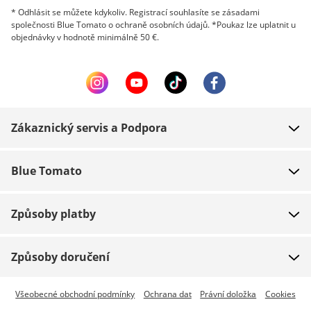
* Odhlásit se můžete kdykoliv. Registrací souhlasíte se zásadami
společnosti Blue Tomato o ochraně osobních údajů. *Poukaz lze uplatnit u
objednávky v hodnotě minimálně 50 €.
Zákaznický servis a Podpora
FAQ
Blue Tomato
Kontakt
O nás
Platba
Způsoby platby
Obchody
Dodání
Práce
Navrácení zboží
Způsoby doručení
Team riders
Dárkové poukazy
Expresní doručení je dostupné
Všeobecné obchodní podmínky
Ochrana dat
Právní doložka
Cookies
Blue World
Sledování zásilky