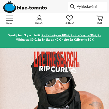
Menu
Můj účet
Oblíbené
Košík
Využij balíčky a ušetři:
2x Kalhoty za 100 €
,
2x Kraťasy za 90 €
,
2x
Mikiny za 80 €
,
2x Trička za 40 €
nebo
2x Kšiltovky 30 €