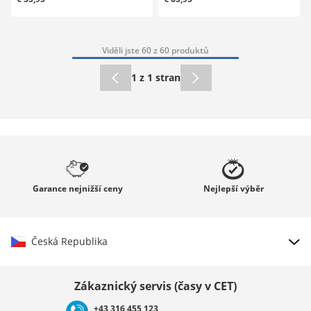
Viděli jste 60 z 60 produktů
1 z 1 stran
Garance
nejnižší ceny
Nejlepší
výběr
Česká Republika
Vybrat zemi
Zákaznický servis (časy v CET)
+43 316 455 123