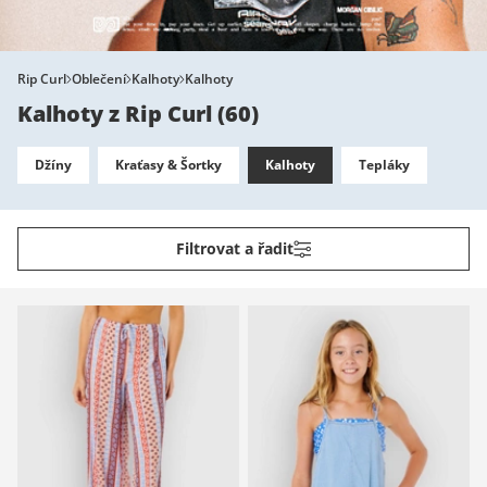
Rip Curl
Oblečení
Kalhoty
Kalhoty
Kalhoty z Rip Curl
(
60
)
Džíny
Kraťasy & Šortky
Kalhoty
Tepláky
Filtrovat a řadit