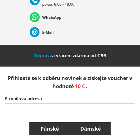
po-pá: 8:00 - 18:00
Deutschland
Österreich
Schweiz (Deutsch)
WhatsApp
Suisse (Français)
Svizzera (Italiano)
France
E-Mail
Nederland
Italia (Italiano)
Italien (Deutsch)
Doprava
a vrácení zdarma od € 99
España
Suomi
United Kingdom
Přihlaste se k odběru novinek a získejte voucher v
Sverige
Slovenija
België (Nederlands)
hodnotě
10 €
.
E-mailová adresa
Belgique (Français)
Danmark
Norge
Všechny země
Pánské
Dámské