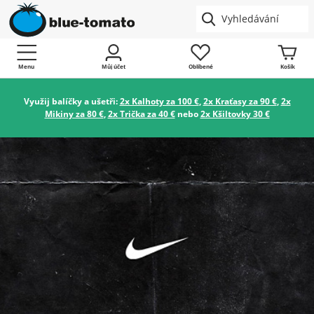
Menu
Můj účet
Oblíbené
Košík
Využij balíčky a ušetři:
2x Kalhoty za 100 €
,
2x Kraťasy za 90 €
,
2x
Mikiny za 80 €
,
2x Trička za 40 €
nebo
2x Kšiltovky 30 €