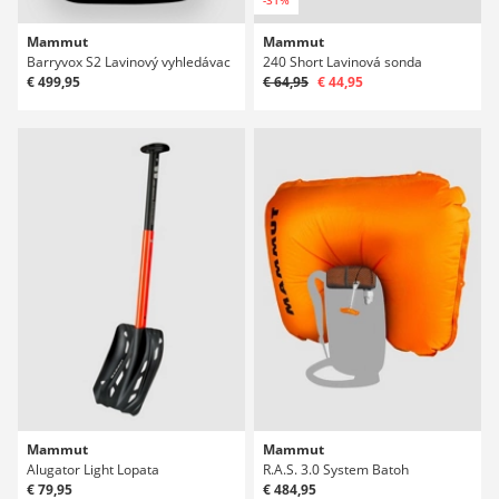
Mammut
Mammut
Barryvox S2 Lavinový vyhledávac
240 Short Lavinová sonda
€ 499,95
€ 64,95
€ 44,95
Mammut
Mammut
Alugator Light Lopata
R.A.S. 3.0 System Batoh
€ 79,95
€ 484,95