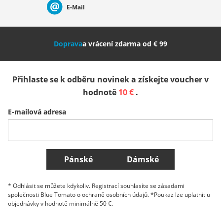
E-Mail
Nederland
Italia (Italiano)
Italien (Deutsch)
Doprava
a vrácení zdarma od € 99
España
Suomi
United Kingdom
Přihlaste se k odběru novinek a získejte voucher v
Sverige
Slovenija
België (Nederlands)
hodnotě
10 €
.
E-mailová adresa
Belgique (Français)
Danmark
Norge
Všechny země
Pánské
Dámské
* Odhlásit se můžete kdykoliv. Registrací souhlasíte se zásadami
společnosti Blue Tomato o ochraně osobních údajů. *Poukaz lze uplatnit u
objednávky v hodnotě minimálně 50 €.