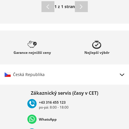
1 z 1 stran
Garance
nejnižší ceny
Nejlepší
výběr
Česká Republika
Vybrat zemi
Zákaznický servis (časy v CET)
+43 316 455 123
po-pá: 8:00 - 18:00
Deutschland
Österreich
Schweiz (Deutsch)
WhatsApp
Suisse (Français)
Svizzera (Italiano)
France