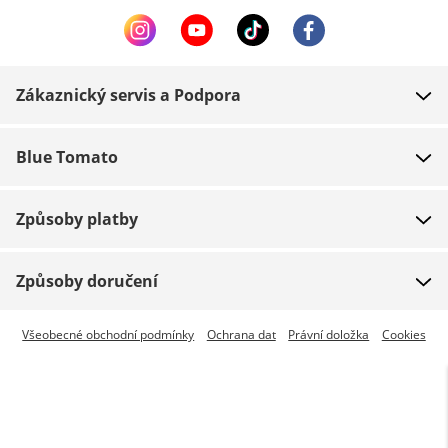
Zákaznický servis a Podpora
FAQ
Blue Tomato
Kontakt
O nás
Platba
Způsoby platby
Obchody
Dodání
Práce
Navrácení zboží
Způsoby doručení
Team riders
Dárkové poukazy
Expresní doručení je dostupné
Všeobecné obchodní podmínky
Ochrana dat
Právní doložka
Cookies
Blue World
Sledování zásilky
Press
Zumiez