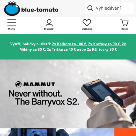
Menu
Můj účet
Oblíbené
Košík
Využij balíčky a ušetři:
2x Kalhoty za 100 €
,
2x Kraťasy za 90 €
,
2x
Mikiny za 80 €
,
2x Trička za 40 €
nebo
2x Kšiltovky 30 €