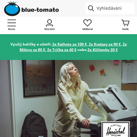
Menu
Můj účet
Oblíbené
Košík
Využij balíčky a ušetři:
2x Kalhoty za 100 €
,
2x Kraťasy za 90 €
,
2x
Mikiny za 80 €
,
2x Trička za 40 €
nebo
2x Kšiltovky 30 €