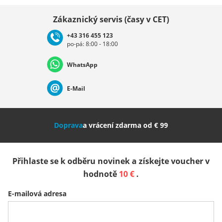
Vybrat zemi
Zákaznický servis (časy v CET)
+43 316 455 123
po-pá: 8:00 - 18:00
Deutschland
Österreich
Schweiz (Deutsch)
WhatsApp
Suisse (Français)
Svizzera (Italiano)
France
E-Mail
Nederland
Italia (Italiano)
Italien (Deutsch)
Doprava
a vrácení zdarma od € 99
España
Suomi
United Kingdom
Přihlaste se k odběru novinek a získejte voucher v
Sverige
Slovenija
België (Nederlands)
hodnotě
10 €
.
E-mailová adresa
Belgique (Français)
Danmark
Norge