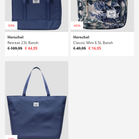
-59%
-66%
Herschel
Herschel
Retreat 23L Batoh
Classic Mini 6.5L Batoh
€ 109,95
€ 44,95
€ 49,95
€ 16,95
-58%