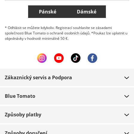
Všechny země
Pánské
Dámské
* Odhlásit se můžete kdykoliv. Registrací souhlasíte se zásadami
společnosti Blue Tomato o ochraně osobních údajů. *Poukaz lze uplatnit u
objednávky v hodnotě minimálně 50 €.
Zákaznický servis a Podpora
FAQ
Blue Tomato
Kontakt
O nás
Platba
Způsoby platby
Obchody
Dodání
Práce
Navrácení zboží
Způsoby doručení