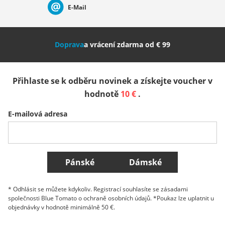
E-Mail
Nederland
Italia (Italiano)
Italien (Deutsch)
Doprava
a vrácení zdarma od € 99
España
Suomi
United Kingdom
Přihlaste se k odběru novinek a získejte voucher v
Sverige
Slovenija
België (Nederlands)
hodnotě
10 €
.
E-mailová adresa
Belgique (Français)
Danmark
Norge
Všechny země
Pánské
Dámské
* Odhlásit se můžete kdykoliv. Registrací souhlasíte se zásadami
společnosti Blue Tomato o ochraně osobních údajů. *Poukaz lze uplatnit u
objednávky v hodnotě minimálně 50 €.