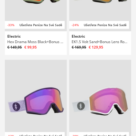
-33%
Ušetřete Peníze Na Své Sadě
-24%
Ušetřete Peníze Na Své Sadě
Electric
Electric
Hex Drama Moss Black+Bonus Lens Rose Snowboardové brýle
EK1.S Volt Sand+Bonus Lens Rose Snowboardové brýle
€ 149,95
€ 99,95
€ 169,95
€ 129,95
-12%
Ušetřete Peníze Na Své Sadě
-29%
Ušetřete Peníze Na Své Sadě