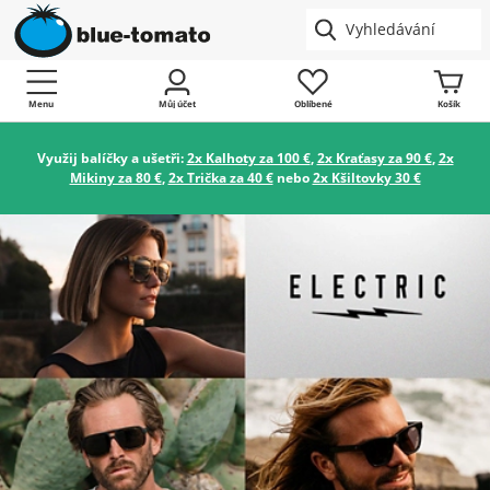
Menu
Můj účet
Oblíbené
Košík
Využij balíčky a ušetři:
2x Kalhoty za 100 €
,
2x Kraťasy za 90 €
,
2x
Mikiny za 80 €
,
2x Trička za 40 €
nebo
2x Kšiltovky 30 €