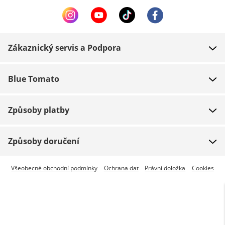
Zákaznický servis a Podpora
FAQ
Blue Tomato
Kontakt
O nás
Platba
Způsoby platby
Obchody
Dodání
Práce
Navrácení zboží
Způsoby doručení
Team riders
Dárkové poukazy
Expresní doručení je dostupné
Všeobecné obchodní podmínky
Ochrana dat
Právní doložka
Cookies
Blue World
Sledování zásilky
Press
Zumiez