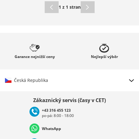
1 z 1 stran
Garance
nejnižší ceny
Nejlepší
výběr
Česká Republika
Vybrat zemi
Zákaznický servis (časy v CET)
+43 316 455 123
po-pá: 8:00 - 18:00
Deutschland
Österreich
Schweiz (Deutsch)
WhatsApp
Suisse (Français)
Svizzera (Italiano)
France