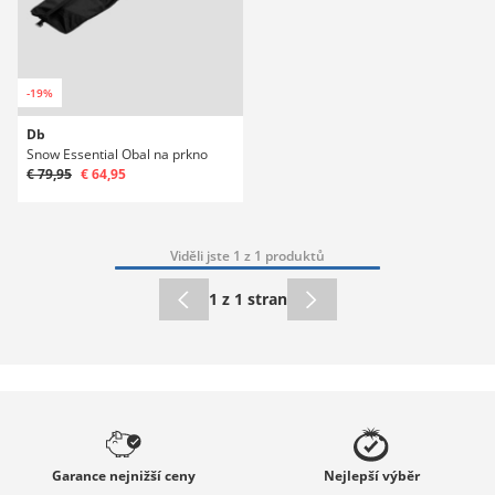
-19%
Db
Snow Essential Obal na prkno
€ 79,95
€ 64,95
Viděli jste 1 z 1 produktů
1 z 1 stran
Garance
nejnižší ceny
Nejlepší
výběr