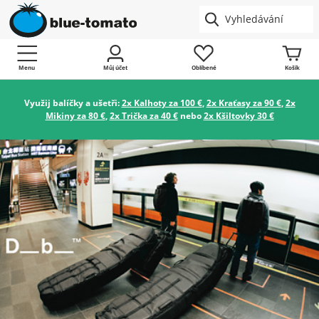
Menu
Můj účet
Oblíbené
Košík
Využij balíčky a ušetři:
2x Kalhoty za 100 €
,
2x Kraťasy za 90 €
,
2x
Mikiny za 80 €
,
2x Trička za 40 €
nebo
2x Kšiltovky 30 €