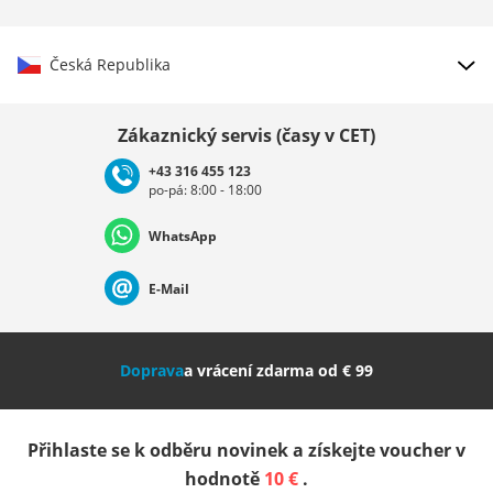
Česká Republika
Vybrat zemi
Zákaznický servis (časy v CET)
+43 316 455 123
po-pá: 8:00 - 18:00
Deutschland
Österreich
Schweiz (Deutsch)
WhatsApp
Suisse (Français)
Svizzera (Italiano)
France
E-Mail
Nederland
Italia (Italiano)
Italien (Deutsch)
Doprava
a vrácení zdarma od € 99
España
Suomi
United Kingdom
Přihlaste se k odběru novinek a získejte voucher v
Sverige
Slovenija
België (Nederlands)
hodnotě
10 €
.