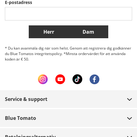
E-postadress
Belgique (Français)
Danmark
Norge
Fler länder
Herr
Dam
* Du kan avanmäla dig när som helst. Genom att registrera dig godkänner
du Blue Tomatos integritetspolicy. *Minsta ordervärdet för att använda
koden är € 50.
Service & support
FAQ
Blue Tomato
Kontakt
Om oss
Betalning