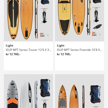
Light
Light
ISUP MFT Series Tourer 12'6 X 30" Sup Bräda
ISUP MFT Series Freeride 10'8 X 33" Sup Bräda
kr 12 760,-
kr 12 760,-