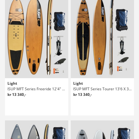
Light
Light
ISUP MFT Series Freeride 12'4" X 33" Sup Bräda
ISUP MFT Series Tourer 13'6 X 30" Sup Bräda
kr 13 340,-
kr 13 340,-