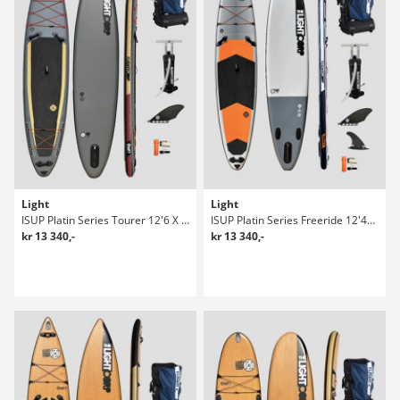
Light
Light
ISUP Platin Series Tourer 12'6 X 30" Sup Bräda
ISUP Platin Series Freeride 12'4" X 33" Sup Bräda
kr 13 340,-
kr 13 340,-