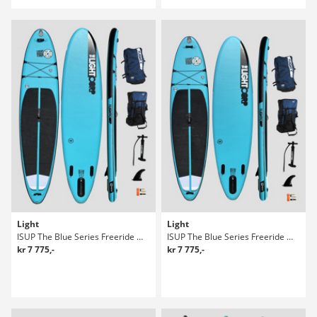
Light
Light
ISUP The Blue Series Freeride Wide 12'4 Sup Bräda
ISUP The Blue Series Freeride Wide 11'8 Sup Bräda
kr 7 775,-
kr 7 775,-