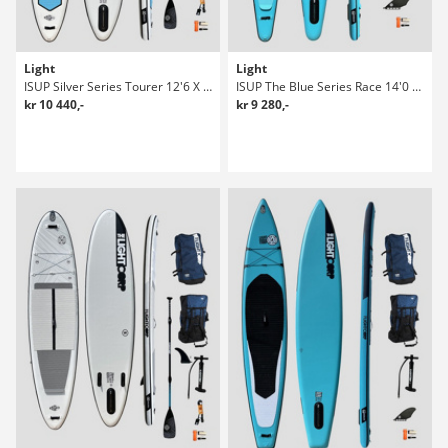
Light
Light
ISUP Silver Series Tourer 12'6 X 30" SUP Set
ISUP The Blue Series Race 14'0 X 24" Sup Bräda
kr 10 440,-
kr 9 280,-