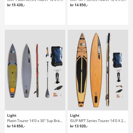
kr 15 430,-
kr 14 850,-
Light
Light
Platin Tourer 14'0 x 30" Sup Bräda Set
ISUP MFT Series Tourer 14'0 X 28.5" Sup Bräda
kr 14 850,-
kr 13 920,-