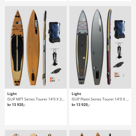
Light
Light
ISUP MFT Series Tourer 14'0 X 32" Sup Bräda
ISUP Platin Series Tourer 14'0 X 28.5" Sup Bräda
kr 13 920,-
kr 13 920,-