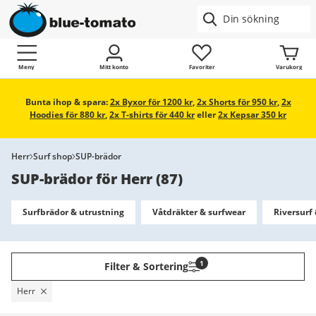
Meny
Mitt konto
Favoriter
Varukorg
Bunta ihop & spara:
2x Byxor för 1200 kr
,
2x Shorts för 950 kr
,
2x
Hoodies för 880 kr
,
2x T-shirts för 440 kr
eller
2x Kepsar 350 kr
Herr
Surf shop
SUP-brädor
SUP-brädor för Herr
(
87
)
Surfbrädor & utrustning
Våtdräkter & surfwear
Riversurf
1
Filter & Sortering
Herr