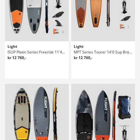
Light
Light
ISUP Platin Series Freeride 11'4" X 32" Sup Bräda
MFT Series Tourer 14'0 Sup Bräda
kr 12 760,-
kr 12 760,-