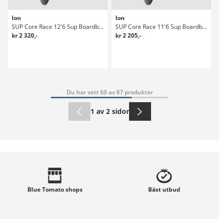
Ion
Ion
SUP Core Race 12'6 Sup Boardbag
SUP Core Race 11'6 Sup Boardbag
kr 2 320,-
kr 2 205,-
Du har sett 60 av 87 produkter
1 av 2 sidor
Blue Tomato
shops
Bäst
utbud