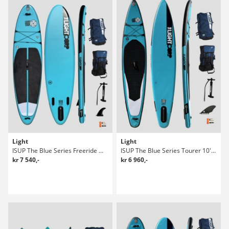
Light
Light
ISUP The Blue Series Freeride Wide 10'10 Sup Bräda
ISUP The Blue Series Tourer 10'6 X 25" Sup Bräda
kr 7 540,-
kr 6 960,-