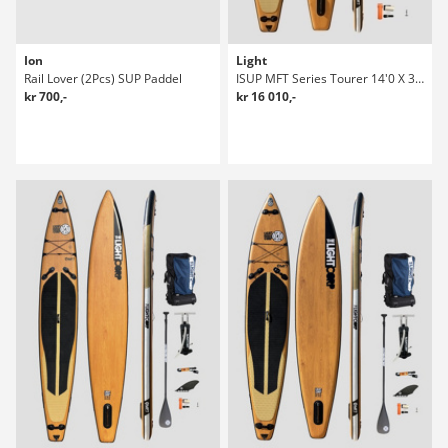
Ion
Light
Rail Lover (2Pcs) SUP Paddel
ISUP MFT Series Tourer 14'0 X 32" SUP Set
kr 700,-
kr 16 010,-