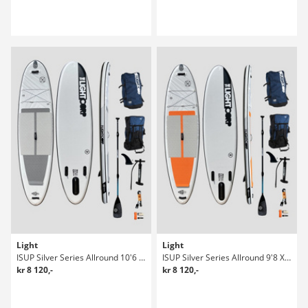
Light
Light
ISUP Silver Series Allround 10'6 X 32" SUP Set
ISUP Silver Series Allround 9'8 X 32" SUP Set
kr 8 120,-
kr 8 120,-