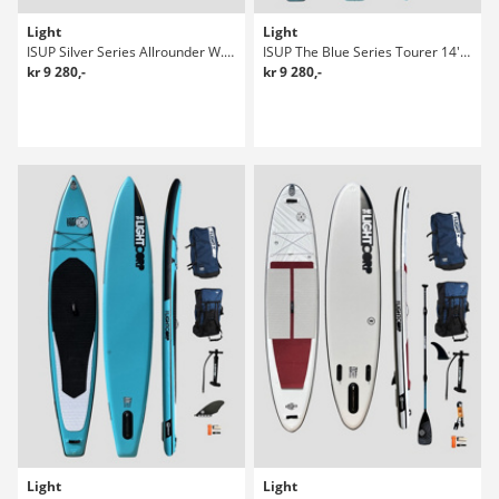
Light
Light
ISUP Silver Series Allrounder W. 10'10 X SUP
ISUP The Blue Series Tourer 14'0 X 32" Sup Bräda
kr 9 280,-
kr 9 280,-
Light
Light