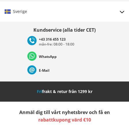
Sverige
Välj land
Kundservice (alla tider CET)
+43 316 455 123
mån-fre: 08:00 - 18:00
Deutschland
Österreich
Schweiz (Deutsch)
WhatsApp
Suisse (Français)
Svizzera (Italiano)
France
E-Mail
Nederland
Italia (Italiano)
Italien (Deutsch)
Fri
frakt & retur från 1299 kr
España
Suomi
United Kingdom
Anmäl dig till vårt nyhetsbrev och få en
Sverige
Slovenija
België (Nederlands)
rabattkupong värd €10