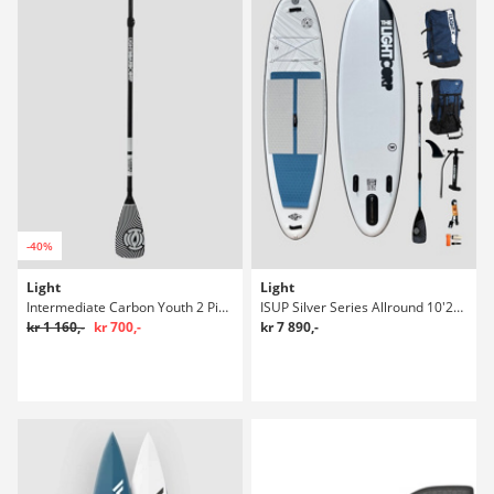
-40%
Light
Light
Intermediate Carbon Youth 2 Piece SUP Paddel
ISUP Silver Series Allround 10'2" X 32" SUP Set
kr 1 160,-
kr 700,-
kr 7 890,-