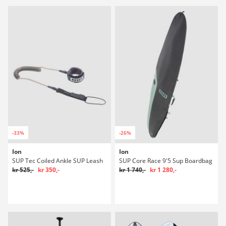
-33%
-26%
Ion
Ion
SUP Tec Coiled Ankle SUP Leash
SUP Core Race 9'5 Sup Boardbag
kr 525,-
kr 350,-
kr 1 740,-
kr 1 280,-