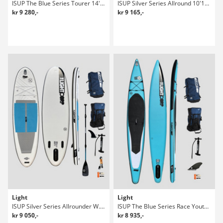
ISUP The Blue Series Tourer 14'0 X 30" Sup Bräda
ISUP Silver Series Allround 10'10 X 32" SUP Set
kr 9 280,-
kr 9 165,-
Light
Light
ISUP Silver Series Allrounder W. 10'6 X SUP Set
ISUP The Blue Series Race Youth 12'6 X 2 Sup Bräda
kr 9 050,-
kr 8 935,-