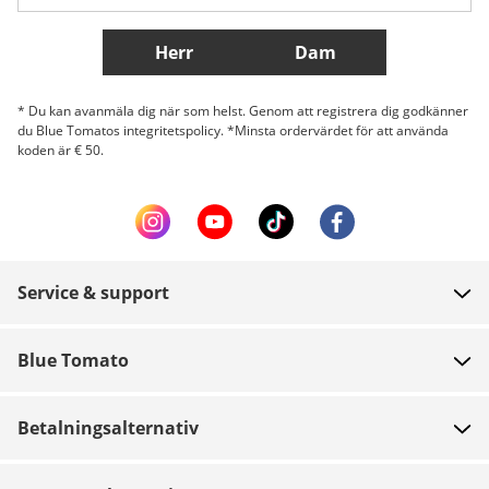
Fler länder
Herr
Dam
* Du kan avanmäla dig när som helst. Genom att registrera dig godkänner
du Blue Tomatos integritetspolicy. *Minsta ordervärdet för att använda
koden är € 50.
Service & support
FAQ
Blue Tomato
Kontakt
Om oss
Betalning
Betalningsalternativ
Butiker
Leverans
Jobb