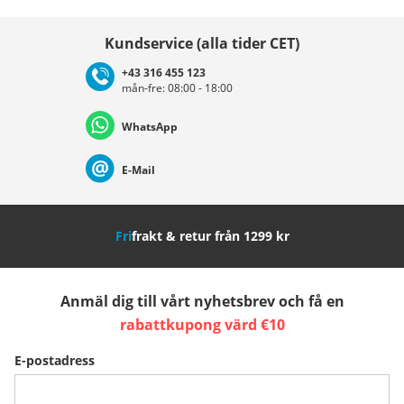
Välj land
Kundservice (alla tider CET)
+43 316 455 123
mån-fre: 08:00 - 18:00
Deutschland
Österreich
Schweiz (Deutsch)
WhatsApp
Suisse (Français)
Svizzera (Italiano)
France
E-Mail
Nederland
Italia (Italiano)
Italien (Deutsch)
Fri
frakt & retur från 1299 kr
España
Suomi
United Kingdom
Anmäl dig till vårt nyhetsbrev och få en
Sverige
Slovenija
België (Nederlands)
rabattkupong värd €10
E-postadress
Belgique (Français)
Danmark
Norge