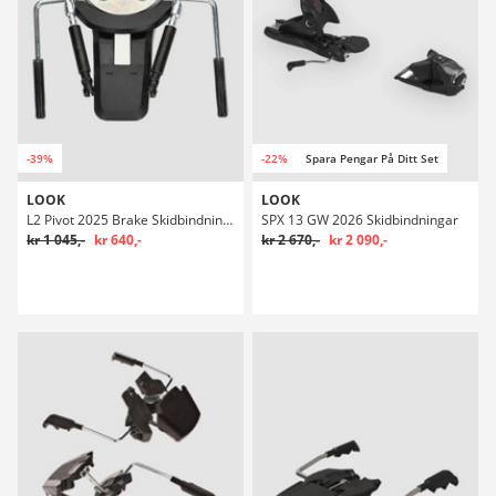
-39%
-22%
Spara Pengar På Ditt Set
LOOK
LOOK
L2 Pivot 2025 Brake Skidbindningar
SPX 13 GW 2026 Skidbindningar
kr 1 045,-
kr 640,-
kr 2 670,-
kr 2 090,-