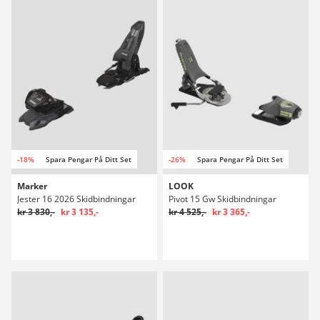
-18%
Spara Pengar På Ditt Set
-26%
Spara Pengar På Ditt Set
Marker
LOOK
Jester 16 2026 Skidbindningar
Pivot 15 Gw Skidbindningar
kr 3 830,-
kr 3 135,-
kr 4 525,-
kr 3 365,-