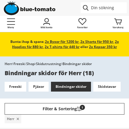
Meny
Mitt konto
Favoriter
Varukorg
Bunta ihop & spara:
2x Byxor för 1200 kr
,
2x Shorts för 950 kr
,
2x
Hoodies för 880 kr
,
2x T-shirts för 440 kr
eller
2x Kepsar 350 kr
Herr
Freeski Shop
Skidutrustning
Bindningar skidor
Bindningar skidor för Herr
(
18
)
Freeski
Pjäxor
Bindningar skidor
Skidstavar
1
Filter & Sortering
Herr