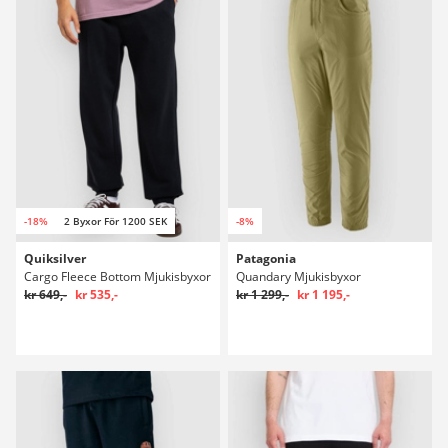
-18%
2 Byxor För 1200 SEK
-8%
Quiksilver
Patagonia
Cargo Fleece Bottom Mjukisbyxor
Quandary Mjukisbyxor
kr 649,-
kr 535,-
kr 1 299,-
kr 1 195,-