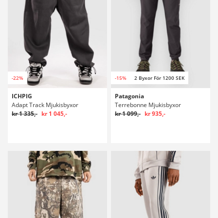
-22%
-15%
2 Byxor För 1200 SEK
ICHPIG
Patagonia
Adapt Track Mjukisbyxor
Terrebonne Mjukisbyxor
kr 1 335,-
kr 1 045,-
kr 1 099,-
kr 935,-