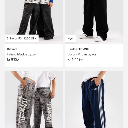
2 Byxor För 1200 SEK
Nytt
Vitriol
Carhartt WIP
Infero Mjukisbyxor
Bolon Mjukisbyxor
kr 815,-
kr 1 449,-