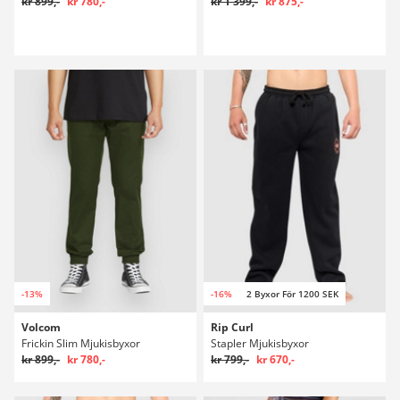
kr 899,-
kr 780,-
kr 1 399,-
kr 875,-
-13%
-16%
2 Byxor För 1200 SEK
Volcom
Rip Curl
Frickin Slim Mjukisbyxor
Stapler Mjukisbyxor
kr 899,-
kr 780,-
kr 799,-
kr 670,-