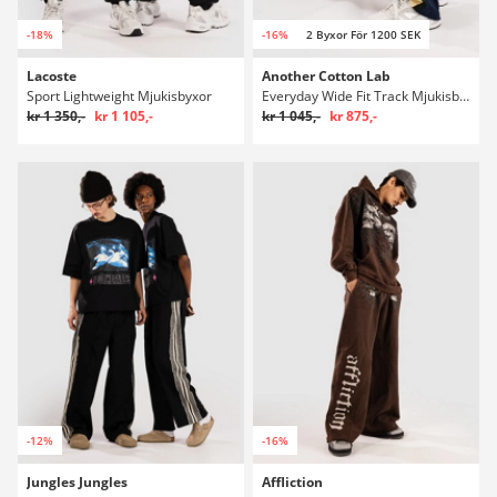
-18%
-16%
2 Byxor För 1200 SEK
Lacoste
Another Cotton Lab
Sport Lightweight Mjukisbyxor
Everyday Wide Fit Track Mjukisbyxor
kr 1 350,-
kr 1 105,-
kr 1 045,-
kr 875,-
-12%
-16%
Jungles Jungles
Affliction