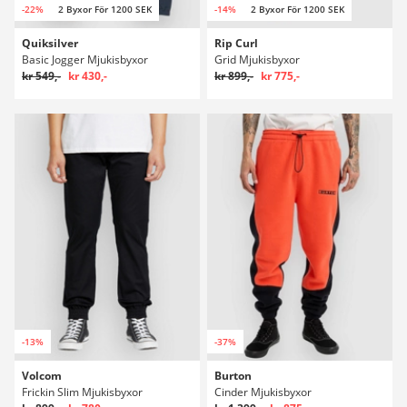
-22%
2 Byxor För 1200 SEK
-14%
2 Byxor För 1200 SEK
Quiksilver
Rip Curl
Basic Jogger Mjukisbyxor
Grid Mjukisbyxor
kr 549,-
kr 430,-
kr 899,-
kr 775,-
-13%
-37%
Volcom
Burton
Frickin Slim Mjukisbyxor
Cinder Mjukisbyxor