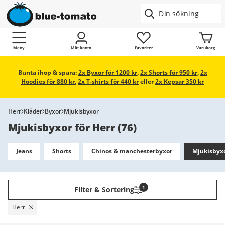
Meny
Mitt konto
Favoriter
Varukorg
Bunta ihop & spara:
2x Byxor för 1200 kr
,
2x Shorts för 950 kr
,
2x
Hoodies för 880 kr
,
2x T-shirts för 440 kr
eller
2x Kepsar 350 kr
Herr
Kläder
Byxor
Mjukisbyxor
Mjukisbyxor för Herr
(
76
)
Jeans
Shorts
Chinos & manchesterbyxor
Mjukisbyx
1
Filter & Sortering
Herr