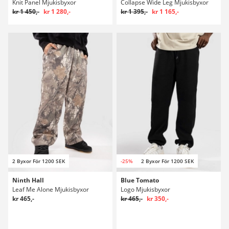
Knit Panel Mjukisbyxor
Collapse Wide Leg Mjukisbyxor
kr 1 450,-
kr 1 280,-
kr 1 395,-
kr 1 165,-
2 Byxor För 1200 SEK
-25%
2 Byxor För 1200 SEK
Ninth Hall
Blue Tomato
Leaf Me Alone Mjukisbyxor
Logo Mjukisbyxor
kr 465,-
kr 465,-
kr 350,-