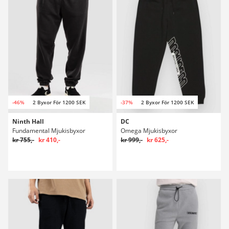
-46%
2 Byxor För 1200 SEK
-37%
2 Byxor För 1200 SEK
Ninth Hall
DC
Fundamental Mjukisbyxor
Omega Mjukisbyxor
kr 755,-
kr 410,-
kr 999,-
kr 625,-