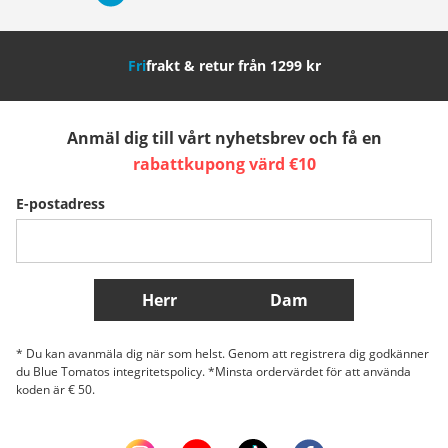
Nederland
Italia (Italiano)
Italien (Deutsch)
Fri
frakt & retur från 1299 kr
España
Suomi
United Kingdom
Anmäl dig till vårt nyhetsbrev och få en
Sverige
Slovenija
België (Nederlands)
rabattkupong värd €10
E-postadress
Belgique (Français)
Danmark
Norge
Fler länder
Herr
Dam
* Du kan avanmäla dig när som helst. Genom att registrera dig godkänner
du Blue Tomatos integritetspolicy. *Minsta ordervärdet för att använda
koden är € 50.