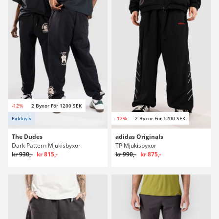
-12%
2 Byxor För 1200 SEK
Exklusiv
-12%
2 Byxor För 1200 SEK
The Dudes
adidas Originals
Dark Pattern Mjukisbyxor
TP Mjukisbyxor
kr 930,-
kr 815,-
kr 990,-
kr 875,-