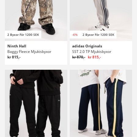
2 Byxor För 1200 SEK
-6%
2 Byxor För 1200 SEK
Ninth Hall
adidas Originals
Baggy Fleece Mjukisbyxor
SST 2.0 TP Mjukisbyxor
kr 815,-
kr 870,-
kr 815,-