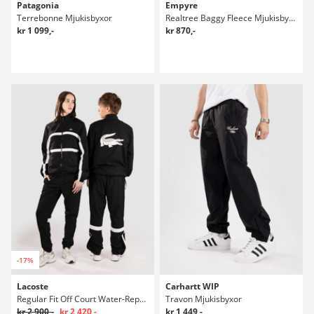
Patagonia
Empyre
Terrebonne Mjukisbyxor
Realtree Baggy Fleece Mjukisbyxor
kr 1 099,-
kr 870,-
-17%
Lacoste
Carhartt WIP
Regular Fit Off Court Water-Repellent Mjukisbyxor
Travon Mjukisbyxor
kr 2 900,-
kr 2 420,-
kr 1 449,-