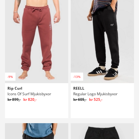
-9%
-13%
Rip Curl
REELL
Icons Of Surf Mjukisbyxor
Regular Logo Mjukisbyxor
kr 899,-
kr 820,-
kr 605,-
kr 525,-