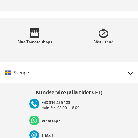
Blue Tomato
shops
Bäst
utbud
Sverige
Välj land
Kundservice (alla tider CET)
+43 316 455 123
mån-fre: 08:00 - 18:00
Deutschland
Österreich
Schweiz (Deutsch)
WhatsApp
Suisse (Français)
Svizzera (Italiano)
France
E-Mail