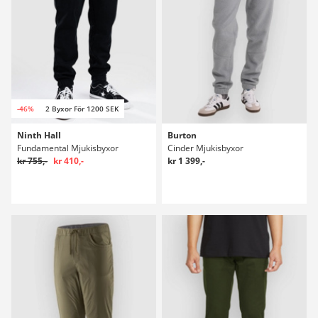
-46%
2 Byxor För 1200 SEK
Ninth Hall
Burton
Fundamental Mjukisbyxor
Cinder Mjukisbyxor
kr 755,-
kr 410,-
kr 1 399,-