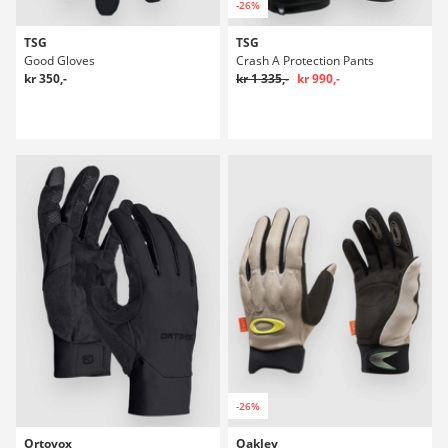
-26%
TSG
TSG
Good Gloves
Crash A Protection Pants
kr 350,-
kr 1 335,-
kr 990,-
-26%
Ortovox
Oakley