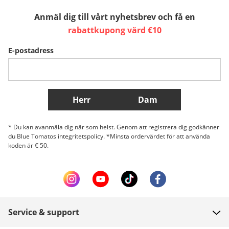
Anmäl dig till vårt nyhetsbrev och få en
Sverige
Slovenija
België (Nederlands)
rabattkupong värd €10
E-postadress
Belgique (Français)
Danmark
Norge
Fler länder
Herr
Dam
* Du kan avanmäla dig när som helst. Genom att registrera dig godkänner
du Blue Tomatos integritetspolicy. *Minsta ordervärdet för att använda
koden är € 50.
Service & support