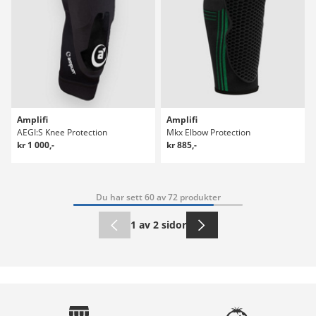
Amplifi
Amplifi
AEGI:S Knee Protection
Mkx Elbow Protection
kr 1 000,-
kr 885,-
Du har sett 60 av 72 produkter
1 av 2 sidor