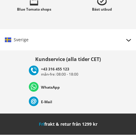
Blue Tomato
shops
Bäst
utbud
Sverige
Välj land
Kundservice (alla tider CET)
+43 316 455 123
mån-fre: 08:00 - 18:00
Deutschland
Österreich
Schweiz (Deutsch)
WhatsApp
Suisse (Français)
Svizzera (Italiano)
France
E-Mail
Nederland
Italia (Italiano)
Italien (Deutsch)
Fri
frakt & retur från 1299 kr
España
Suomi
United Kingdom