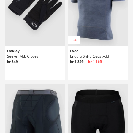
-16%
Oakley
Evoc
Seeker Mtb Gloves
Enduro Shirt Ryggskydd
kr 349,-
kr 1 395,-
kr 1 165,-