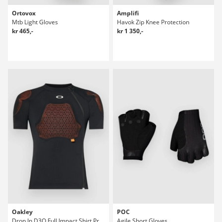
Ortovox
Amplifi
Mtb Light Gloves
Havok Zip Knee Protection
kr 465,-
kr 1 350,-
Oakley
POC
Drop In D3O Full Impact Shirt Protection Top
Agile Short Gloves