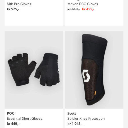
Mtb Pro Gloves
Maven D3O Gloves
kr 525,-
kr 619,-
kr 455,-
POC
Scott
Essential Short Gloves
Soldier Knee Protection
kr 449,-
kr 1 045,-