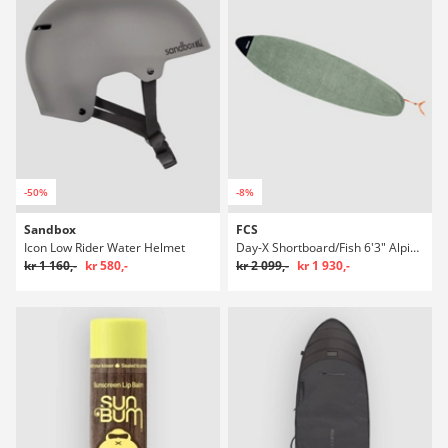
-50%
-8%
Sandbox
FCS
Icon Low Rider Water Helmet
Day-X Shortboard/Fish 6'3" Alpine Boardbag Surf
kr 1 160,-
kr 580,-
kr 2 099,-
kr 1 930,-