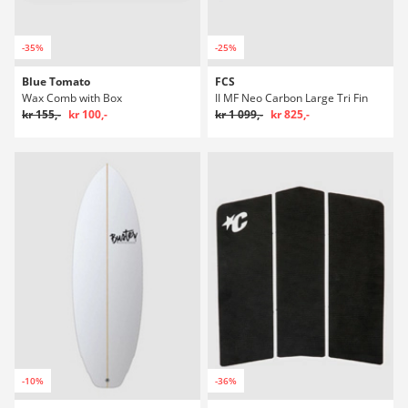
-35%
-25%
Blue Tomato
FCS
Wax Comb with Box
II MF Neo Carbon Large Tri Fin
kr 155,-
kr 100,-
kr 1 099,-
kr 825,-
-10%
-36%