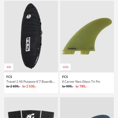
-6%
-22%
FCS
FCS
Travel 2 All Purpose 6'7 Boardbag Surf
II Carver Neo Glass Tri Fin
kr 2 699,-
kr 2 530,-
kr 999,-
kr 780,-