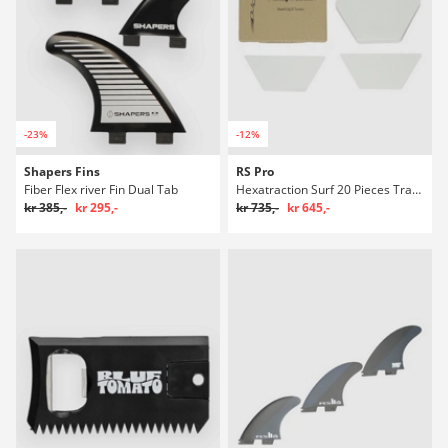
-23%
-12%
Shapers Fins
RS Pro
Fiber Flex river Fin Dual Tab
Hexatraction Surf 20 Pieces Traction Stoppning
kr 385,-
kr 295,-
kr 735,-
kr 645,-