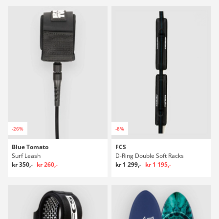
-26%
-8%
Blue Tomato
FCS
Surf Leash
D-Ring Double Soft Racks
kr 350,-
kr 260,-
kr 1 299,-
kr 1 195,-