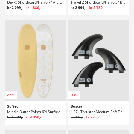
Day-X Shortboard/Fish 6'7" Alpine Boardbag Surf
Travel 2 Shortboard/Fish 6'3" Boardbag Surf
kr 2 099,-
kr 1 880,-
kr 2 999,-
kr 2 780,-
-25%
-15%
Softech
Buster
Middie Butter Palms 6'4 Surfbräda
4,37'' Thruster Medium Soft Flexible Fin Set
kr 5 399,-
kr 4 050,-
kr 325,-
kr 275,-