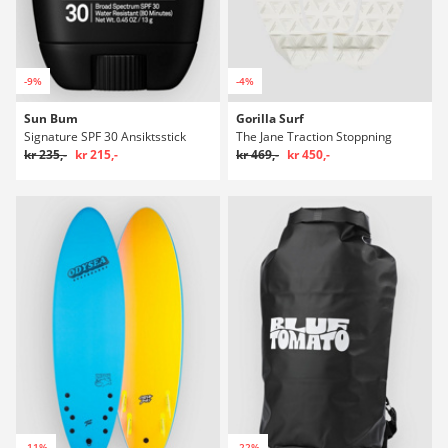
-9%
-4%
Sun Bum
Gorilla Surf
Signature SPF 30 Ansiktsstick
The Jane Traction Stoppning
kr 235,-
kr 215,-
kr 469,-
kr 450,-
-11%
-22%