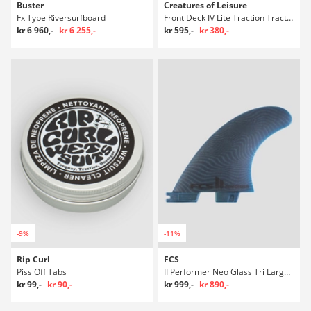
Buster
Creatures of Leisure
Fx Type Riversurfboard
Front Deck IV Lite Traction Traction Stoppning
kr 6 960,-
kr 6 255,-
kr 595,-
kr 380,-
-9%
-11%
Rip Curl
FCS
Piss Off Tabs
II Performer Neo Glass Tri Large Fin Set
kr 99,-
kr 90,-
kr 999,-
kr 890,-