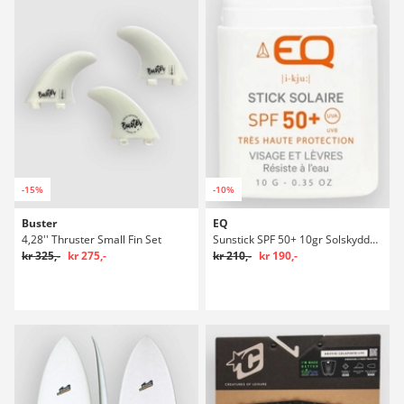
-15%
-10%
Buster
EQ
4,28'' Thruster Small Fin Set
Sunstick SPF 50+ 10gr Solskyddskräm
kr 325,-
kr 275,-
kr 210,-
kr 190,-