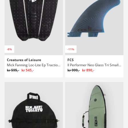
-8%
-11%
Creatures of Leisure
FCS
Mick Fanning Loc-Lite Ep Traction Stoppning
II Performer Neo Glass Tri Small Fin Set
kr 595,-
kr 545,-
kr 999,-
kr 890,-