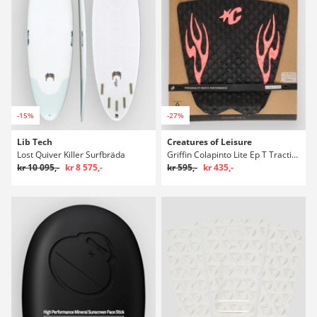
-15%
-27%
Lib Tech
Creatures of Leisure
Lost Quiver Killer Surfbräda
Griffin Colapinto Lite Ep T Traction Stoppning
kr 10 095,-
kr 8 575,-
kr 595,-
kr 435,-