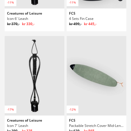
-11%
-11%
Creatures of Leisure
FCS
Icon 6' Leash
4 Sets Fin Case
kr 370,-
kr 330,-
kr 499,-
kr 445,-
-17%
-12%
Creatures of Leisure
FCS
Icon 7' Leash
Packable Stretch Cover Mid-Length 7'0" Boardbag Surf
kr 390,-
kr 325,-
kr 639,-
kr 565,-