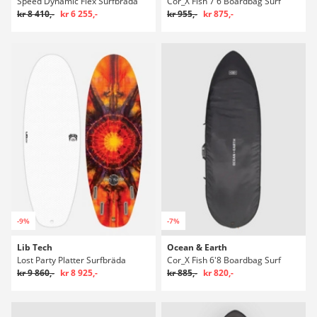
Speed Dynamic Flex Surfbräda
Cor_X Fish 7'6 Boardbag Surf
kr 8 410,-
kr 6 255,-
kr 955,-
kr 875,-
-9%
-7%
Lib Tech
Ocean & Earth
Lost Party Platter Surfbräda
Cor_X Fish 6'8 Boardbag Surf
kr 9 860,-
kr 8 925,-
kr 885,-
kr 820,-