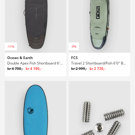
-11%
-9%
Ocean & Earth
FCS
Double Apex Fish Shortboard 6'8 Boardbag Surf
Travel 2 Shortboard/Fish 6'0" Boardbag Surf
kr 4 700,-
kr 4 180,-
kr 2 999,-
kr 2 720,-