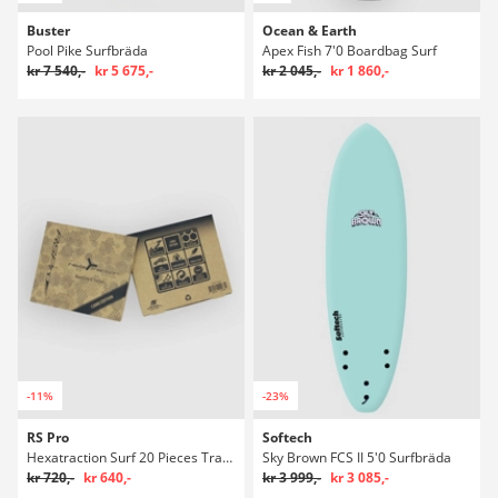
Buster
Ocean & Earth
Pool Pike Surfbräda
Apex Fish 7'0 Boardbag Surf
kr 7 540,-
kr 5 675,-
kr 2 045,-
kr 1 860,-
-11%
-23%
RS Pro
Softech
Hexatraction Surf 20 Pieces Traction Stoppning
Sky Brown FCS II 5'0 Surfbräda
kr 720,-
kr 640,-
kr 3 999,-
kr 3 085,-