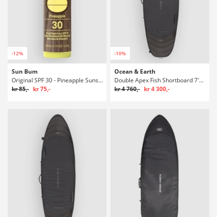
-12%
-10%
Sun Bum
Ocean & Earth
Original SPF 30 - Pineapple Sunscreen Lip Balsam
Double Apex Fish Shortboard 7'0 Boardbag Surf
kr 85,-
kr 75,-
kr 4 760,-
kr 4 300,-