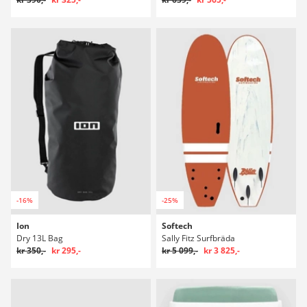
-16%
-25%
Ion
Softech
Dry 13L Bag
Sally Fitz Surfbräda
kr 350,-
kr 295,-
kr 5 099,-
kr 3 825,-