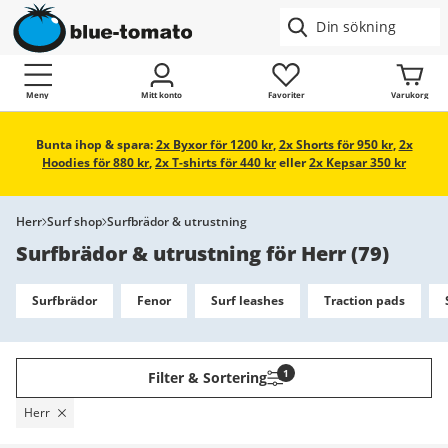
Meny
Mitt konto
Favoriter
Varukorg
Bunta ihop & spara:
2x Byxor för 1200 kr
,
2x Shorts för 950 kr
,
2x
Hoodies för 880 kr
,
2x T-shirts för 440 kr
eller
2x Kepsar 350 kr
Herr
Surf shop
Surfbrädor & utrustning
Surfbrädor & utrustning för Herr
(
79
)
Surfbrädor
Fenor
Surf leashes
Traction pads
1
Filter & Sortering
Herr