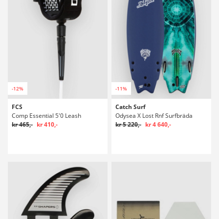
-12%
-11%
FCS
Catch Surf
Comp Essential 5'0 Leash
Odysea X Lost Rnf Surfbräda
kr 465,-
kr 410,-
kr 5 220,-
kr 4 640,-