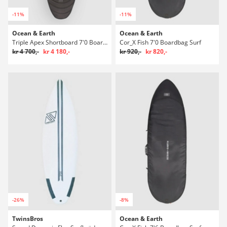
-11%
-11%
Ocean & Earth
Ocean & Earth
Triple Apex Shortboard 7'0 Boardbag Surf
Cor_X Fish 7'0 Boardbag Surf
kr 4 700,-
kr 4 180,-
kr 920,-
kr 820,-
-26%
-8%
TwinsBros
Ocean & Earth