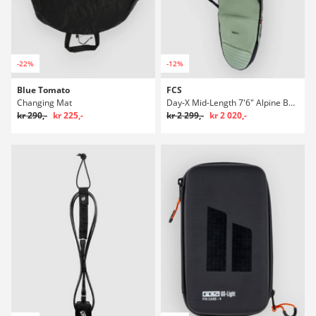
-22%
-12%
Blue Tomato
FCS
Changing Mat
Day-X Mid-Length 7'6" Alpine Boardbag Surf
kr 290,-
kr 225,-
kr 2 299,-
kr 2 020,-