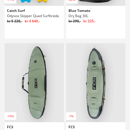
Catch Surf
Blue Tomato
Odysea Skipper Quad Surfbräda
Dry Bag 30L
kr 5 220,-
kr 4 640,-
kr 290,-
kr 225,-
-10%
-7%
FCS
FCS