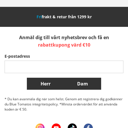
Nederland
Italia (Italiano)
Italien (Deutsch)
Fri
frakt & retur från 1299 kr
España
Suomi
United Kingdom
Anmäl dig till vårt nyhetsbrev och få en
Sverige
Slovenija
België (Nederlands)
rabattkupong värd €10
E-postadress
Belgique (Français)
Danmark
Norge
Fler länder
Herr
Dam
* Du kan avanmäla dig när som helst. Genom att registrera dig godkänner
du Blue Tomatos integritetspolicy. *Minsta ordervärdet för att använda
koden är € 50.