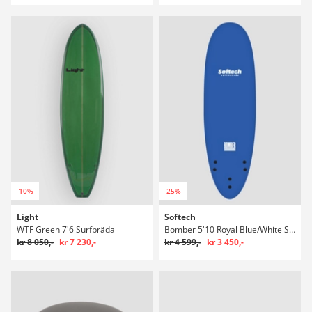
-10%
-25%
Light
Softech
WTF Green 7'6 Surfbräda
Bomber 5'10 Royal Blue/White Surfbräda
kr 8 050,-
kr 7 230,-
kr 4 599,-
kr 3 450,-