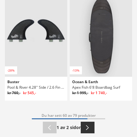
-28%
-13%
Buster
Ocean & Earth
Pool & River 4.28'' Side / 2.6 Fin Set
Apex Fish 6'8 Boardbag Surf
kr 760,-
kr 545,-
kr 1 995,-
kr 1 740,-
Du har sett 60 av 79 produkter
1 av 2 sidor