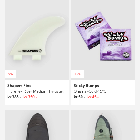
-9%
-10%
Shapers Fins
Sticky Bumps
Fibreflex River Medium Thruster Single T Fins
Original-Cold-15°C
kr 385,-
kr 350,-
kr 50,-
kr 45,-