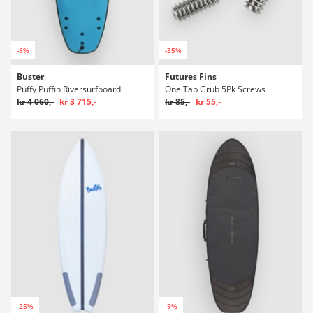
-8%
-35%
Buster
Futures Fins
Puffy Puffin Riversurfboard
One Tab Grub 5Pk Screws
kr 4 060,-
kr 3 715,-
kr 85,-
kr 55,-
-25%
-9%