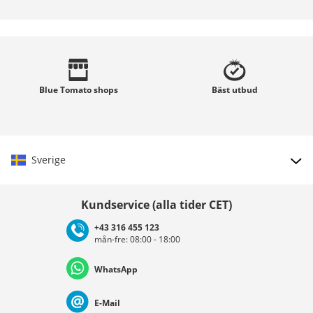
Blue Tomato
shops
Bäst
utbud
Sverige
Välj land
Kundservice (alla tider CET)
+43 316 455 123
mån-fre: 08:00 - 18:00
Deutschland
Österreich
Schweiz (Deutsch)
WhatsApp
Suisse (Français)
Svizzera (Italiano)
France
E-Mail