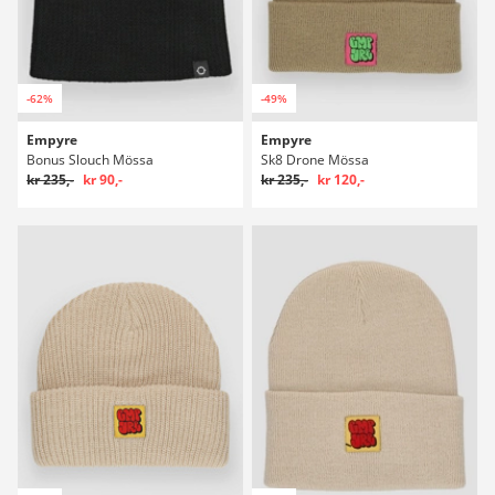
-62%
-49%
Empyre
Empyre
Bonus Slouch Mössa
Sk8 Drone Mössa
kr 235,-
kr 90,-
kr 235,-
kr 120,-