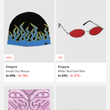
-43%
-9%
Empyre
Empyre
Inside Out Mössa
Miller Red Oval Mini
kr 290,-
kr 165,-
kr 235,-
kr 215,-