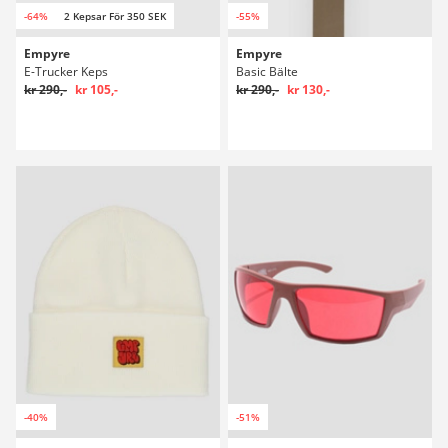
-64%
2 Kepsar För 350 SEK
-55%
Empyre
Empyre
E-Trucker Keps
Basic Bälte
kr 290,-
kr 105,-
kr 290,-
kr 130,-
-40%
-51%