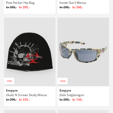
Flow Packer Hip Bag
Inside Out Ii Mössa
kr 350,-
kr 295,-
kr 290,-
kr 260,-
-19%
-35%
Empyre
Empyre
Skullz N Screws Skully Mössa
Dale Solglasögon
kr 290,-
kr 235,-
kr 200,-
kr 130,-