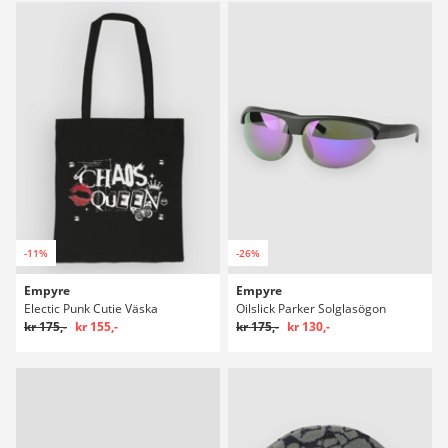
-11%
-26%
Empyre
Empyre
Electic Punk Cutie Väska
Oilslick Parker Solglasögon
kr 175,-
kr 155,-
kr 175,-
kr 130,-