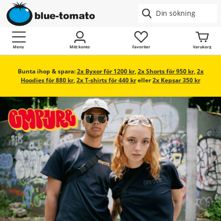
Meny
Mitt konto
Favoriter
Varukorg
Bunta ihop & spara:
2x Byxor för 1200 kr
,
2x Shorts för 950 kr
,
2x
Hoodies för 880 kr
,
2x T-shirts för 440 kr
eller
2x Kepsar 350 kr