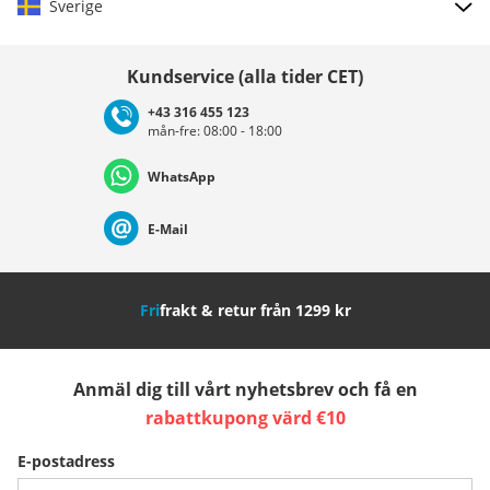
Sverige
Välj land
Kundservice (alla tider CET)
+43 316 455 123
mån-fre: 08:00 - 18:00
Deutschland
Österreich
Schweiz (Deutsch)
WhatsApp
Suisse (Français)
Svizzera (Italiano)
France
E-Mail
Nederland
Italia (Italiano)
Italien (Deutsch)
Fri
frakt & retur från 1299 kr
España
Suomi
United Kingdom
Anmäl dig till vårt nyhetsbrev och få en
Sverige
Slovenija
België (Nederlands)
rabattkupong värd €10
E-postadress
Belgique (Français)
Danmark
Norge