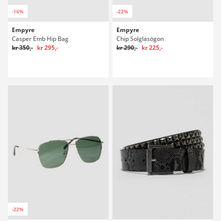
-16%
-22%
Empyre
Empyre
Casper Emb Hip Bag
Chip Solglasögon
kr 350,-
kr 295,-
kr 290,-
kr 225,-
-22%