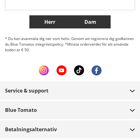
Fler länder
Herr
Dam
* Du kan avanmäla dig när som helst. Genom att registrera dig godkänner
du Blue Tomatos integritetspolicy. *Minsta ordervärdet för att använda
koden är € 50.
Service & support
FAQ
Blue Tomato
Kontakt
Om oss
Betalning
Betalningsalternativ
Butiker
Leverans