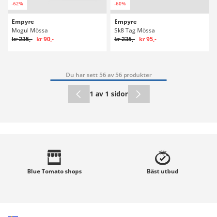
-62%
-60%
Empyre
Empyre
Mogul Mössa
Sk8 Tag Mössa
kr 235,-
kr 90,-
kr 235,-
kr 95,-
Du har sett 56 av 56 produkter
1 av 1 sidor
Blue Tomato
shops
Bäst
utbud