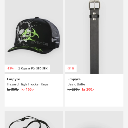
-53%
2 Kepsar För 350 SEK
-31%
Empyre
Empyre
Hazard High Trucker Keps
Basic Bälte
kr 350,-
kr 165,-
kr 290,-
kr 200,-