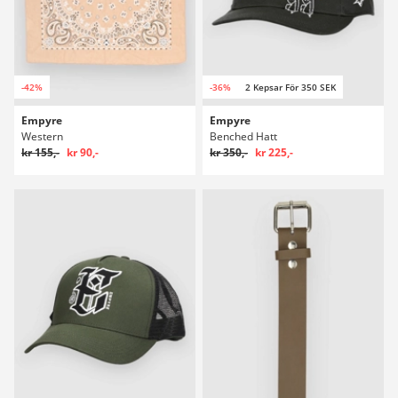
-42%
-36%
2 Kepsar För 350 SEK
Empyre
Empyre
Western
Benched Hatt
kr 155,-
kr 90,-
kr 350,-
kr 225,-