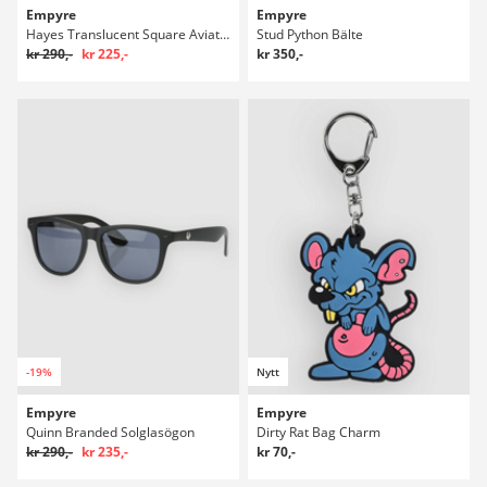
Empyre
Empyre
Hayes Translucent Square Aviator Solglasögon
Stud Python Bälte
kr 290,-
kr 225,-
kr 350,-
-19%
Nytt
Empyre
Empyre
Quinn Branded Solglasögon
Dirty Rat Bag Charm
kr 290,-
kr 235,-
kr 70,-