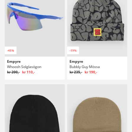
-45%
-19%
Empyre
Empyre
Whoosh Solglasögon
Bubbly Guy Mössa
kr 200,-
kr 110,-
kr 235,-
kr 190,-