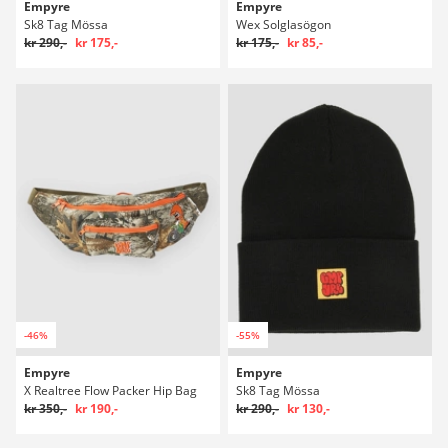
Empyre
Empyre
Sk8 Tag Mössa
Wex Solglasögon
kr 290,-
kr 175,-
kr 175,-
kr 85,-
-46%
-55%
Empyre
Empyre
X Realtree Flow Packer Hip Bag
Sk8 Tag Mössa
kr 350,-
kr 190,-
kr 290,-
kr 130,-