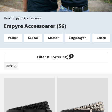
Herr
Empyre
Accessoarer
Empyre Accessoarer
(
56
)
Väskor
Kepsar
Mössor
Solglasögon
Bälten
1
Filter & Sortering
Herr