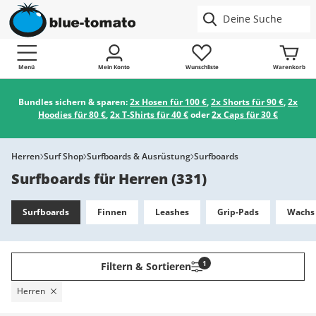
Menü
Mein Konto
Wunschliste
Warenkorb
Bundles sichern & sparen:
2x Hosen für 100 €
,
2x Shorts für 90 €
,
2x
Hoodies für 80 €
,
2x T-Shirts für 40 €
oder
2x Caps für 30 €
Herren
Surf Shop
Surfboards & Ausrüstung
Surfboards
Surfboards für Herren
(
331
)
Surfboards
Finnen
Leashes
Grip-Pads
Wachs
1
Filtern & Sortieren
Herren