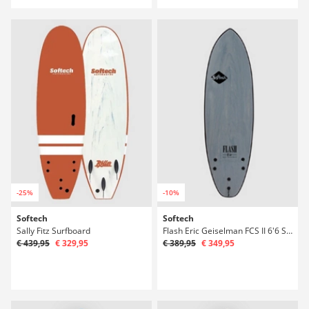
-25%
-10%
Softech
Softech
Sally Fitz Surfboard
Flash Eric Geiselman FCS II 6'6 Surfboard
€ 439,95
€ 329,95
€ 389,95
€ 349,95