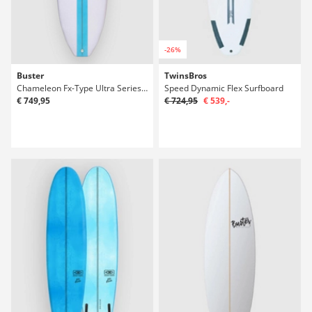
-26%
Buster
TwinsBros
Chameleon Fx-Type Ultra Series Riversurfboard
Speed Dynamic Flex Surfboard
€ 749,95
€ 724,95
€ 539,-