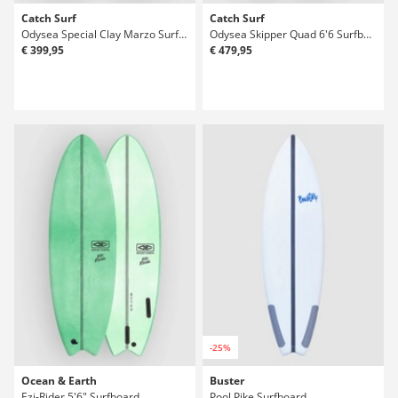
Catch Surf
Catch Surf
Odysea Special Clay Marzo Surfboard
Odysea Skipper Quad 6'6 Surfboard
€ 399,95
€ 479,95
-25%
Ocean & Earth
Buster
Ezi-Rider 5'6" Surfboard
Pool Pike Surfboard