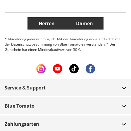
Weitere Länder
Herren
Damen
* Abmeldung jederzeit möglich. Mit der Anmeldung erklärst du dich mit
der Datenschutzbestimmung von Blue Tomato einverstanden. * Der
Gutschein hat einen Mindestkaufwert von 50 €.
Service & Support
FAQ
Blue Tomato
Zahlung
Über uns
Versand
Zahlungsarten
Shops
Rücksendungen