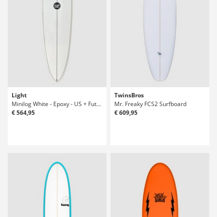
Light
TwinsBros
Minilog White - Epoxy - US + Future 6'0 Surfboard
Mr. Freaky FCS2 Surfboard
€ 564,95
€ 609,95