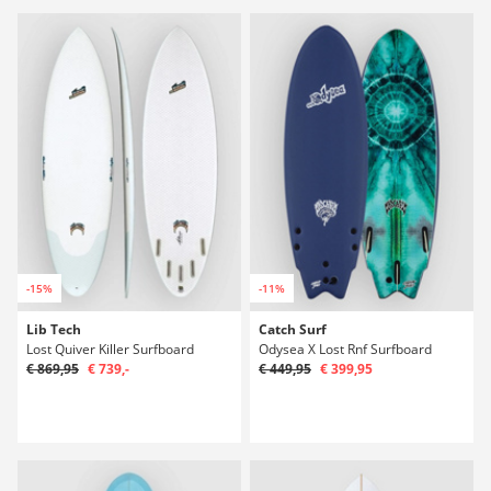
-15%
-11%
Lib Tech
Catch Surf
Lost Quiver Killer Surfboard
Odysea X Lost Rnf Surfboard
€ 869,95
€ 739,-
€ 449,95
€ 399,95