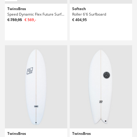
TwinsBros
Softech
Speed Dynamic Flex Future Surfboard
Roller 6'6 Surfboard
€ 759,95
€ 569,-
€ 404,95
TwinsBros
TwinsBros