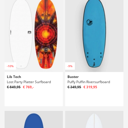
-10%
-9%
Lib Tech
Buster
Lost Party Platter Surfboard
Puffy Puffin Riversurfboard
€ 849,95
€ 769,-
€ 349,95
€ 319,95