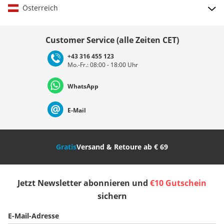
Österreich
Land auswählen
Customer Service (alle Zeiten CET)
+43 316 455 123
Mo.-Fr.: 08:00 - 18:00 Uhr
Deutschland
Österreich
Schweiz (Deutsch)
WhatsApp
Suisse (Français)
Svizzera (Italiano)
France
E-Mail
Nederland
Italia (Italiano)
Italien (Deutsch)
Gratis
Versand & Retoure ab € 69
España
Suomi
United Kingdom
Jetzt Newsletter abonnieren und
€10 Gutschein
Sverige
Slovenija
België (Nederlands)
sichern
E-Mail-Adresse
Belgique (Français)
Danmark
Norge