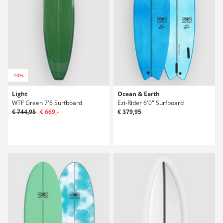
-10%
Light
Ocean & Earth
WTF Green 7'6 Surfboard
Ezi-Rider 6'0" Surfboard
€ 744,95
€ 669,-
€ 379,95