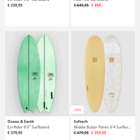
€ 339,95
€ 649,95
€ 489,-
-25%
Ocean & Earth
Softech
Ezi-Rider 6'0" Surfboard
Middie Butter Palms 6'4 Surfboard
€ 379,95
€ 479,95
€ 359,95