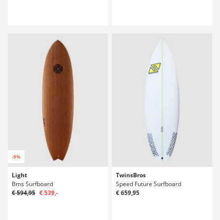
-9%
Light
TwinsBros
Bms Surfboard
Speed Future Surfboard
€ 594,95
€ 539,-
€ 659,95