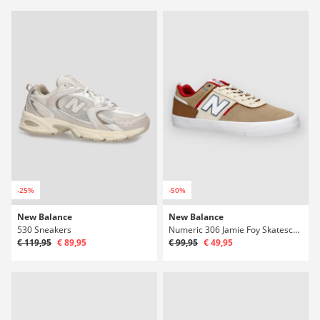
-25%
-50%
New Balance
New Balance
530 Sneakers
Numeric 306 Jamie Foy Skateschuhe
€ 119,95
€ 89,95
€ 99,95
€ 49,95