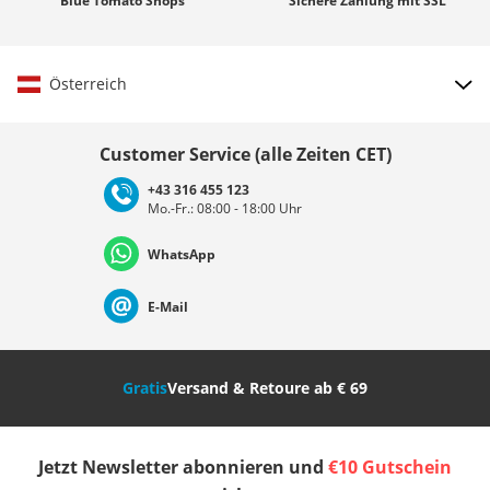
Blue Tomato
Shops
Sichere Zahlung mit
SSL
Österreich
Land auswählen
Customer Service (alle Zeiten CET)
+43 316 455 123
Mo.-Fr.: 08:00 - 18:00 Uhr
Deutschland
Österreich
Schweiz (Deutsch)
WhatsApp
Suisse (Français)
Svizzera (Italiano)
France
E-Mail
Nederland
Italia (Italiano)
Italien (Deutsch)
Gratis
Versand & Retoure ab € 69
España
Suomi
United Kingdom
Jetzt Newsletter abonnieren und
€10 Gutschein
Sverige
Slovenija
België (Nederlands)