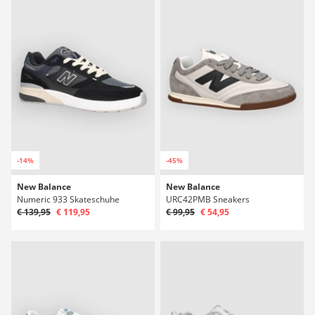
-14%
-45%
New Balance
New Balance
Numeric 933 Skateschuhe
URC42PMB Sneakers
€ 139,95
€ 119,95
€ 99,95
€ 54,95