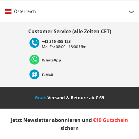
Österreich
Land auswählen
Customer Service (alle Zeiten CET)
+43 316 455 123
Mo.-Fr.: 08:00 - 18:00 Uhr
Deutschland
Österreich
Schweiz (Deutsch)
WhatsApp
Suisse (Français)
Svizzera (Italiano)
France
E-Mail
Nederland
Italia (Italiano)
Italien (Deutsch)
Gratis
Versand & Retoure ab € 69
España
Suomi
United Kingdom
Jetzt Newsletter abonnieren und
€10 Gutschein
Sverige
Slovenija
België (Nederlands)
sichern