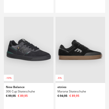
-10%
-5%
New Balance
etnies
306 Cup Skateschuhe
Marana Skateschuhe
€ 99,95
€ 89,95
€ 94,95
€ 89,95