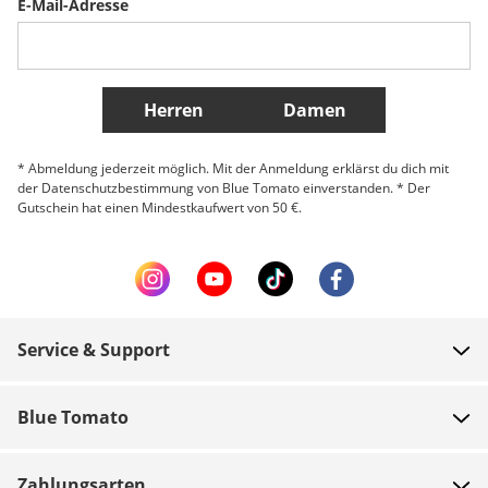
E-Mail-Adresse
Belgique (Français)
Danmark
Norge
Weitere Länder
Herren
Damen
* Abmeldung jederzeit möglich. Mit der Anmeldung erklärst du dich mit
der Datenschutzbestimmung von Blue Tomato einverstanden. * Der
Gutschein hat einen Mindestkaufwert von 50 €.
Service & Support
FAQ
Blue Tomato
Zahlung
Über uns
Versand
Zahlungsarten