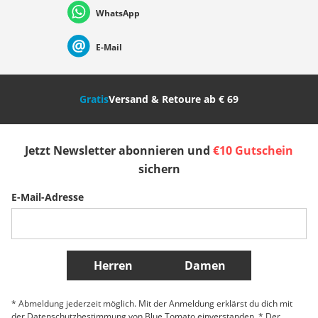
WhatsApp
Suisse (Français)
Svizzera (Italiano)
France
E-Mail
Nederland
Italia (Italiano)
Italien (Deutsch)
Gratis
Versand & Retoure ab € 69
España
Suomi
United Kingdom
Jetzt Newsletter abonnieren und
€10 Gutschein
Sverige
Slovenija
België (Nederlands)
sichern
E-Mail-Adresse
Belgique (Français)
Danmark
Norge
Weitere Länder
Herren
Damen
* Abmeldung jederzeit möglich. Mit der Anmeldung erklärst du dich mit
der Datenschutzbestimmung von Blue Tomato einverstanden. * Der