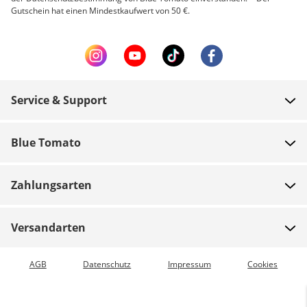
Gutschein hat einen Mindestkaufwert von 50 €.
Service & Support
FAQ
Blue Tomato
Zahlung
Über uns
Versand
Zahlungsarten
Shops
Rücksendungen
Jobs
Gutscheine
Versandarten
Teamrider
Bestellung verfolgen
Expressversand möglich
AGB
Datenschutz
Impressum
Cookies
Blue World
Vorkasse
Presse