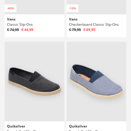
-40%
-13%
Vans
Vans
Classic Slip-Ons
Checkerboard Classic Slip-Ons
€ 74,95
€ 44,95
€ 79,95
€ 69,95
Quiksilver
Quiksilver