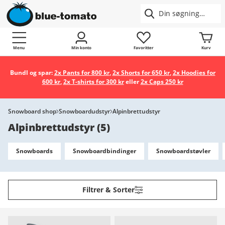
Menu
Min konto
Favoritter
Kurv
Bundl og spar:
2x Pants for 800 kr
,
2x Shorts for 650 kr
,
2x Hoodies for
600 kr
,
2x T-shirts for 300 kr
eller
2x Caps 250 kr
Snowboard shop
Snowboardudstyr
Alpinbrettudstyr
Alpinbrettudstyr
(
5
)
Snowboards
Snowboardbindinger
Snowboardstøvler
Filtrer & Sorter