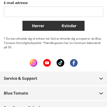
E-mail adresse
Belgique (Français)
Danmark
Norge
Flere lande
Herrer
Kvinder
* Du kan afmelde dig til enhver tid. Ved at tilmelde dig accepterer du Blue
Tomatos fortrolighedspolitik. *Værdikuponen har en minimum købsværdi
på 50.
Service & Support
FAQ
Blue Tomato
Kontakt
Om os
Betaling