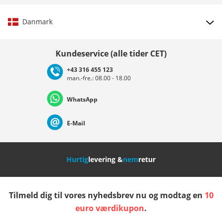
Danmark
Vælg land
Kundeservice (alle tider CET)
+43 316 455 123
man.-fre.: 08.00 - 18.00
Deutschland
Österreich
Schweiz (Deutsch)
WhatsApp
Suisse (Français)
Svizzera (Italiano)
France
E-Mail
Nederland
Italia (Italiano)
Italien (Deutsch)
Hurtig
levering &
nem
retur
España
Suomi
United Kingdom
Tilmeld dig til vores nyhedsbrev nu og modtag en
10
Sverige
Slovenija
België (Nederlands)
euro værdikupon
.