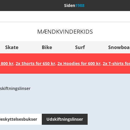
Siden
1988
MÆND
KVINDER
KIDS
Flere lande
Sverige
Skate
Bike
Surf
Snowboa
Slovenija
 800 kr
,
2x Shorts for 650 kr
,
2x Hoodies for 600 kr
,
2x T-shirts fo
België (Nederlands)
Belgique (Français)
Danmark
skiftningslinser
Norge
Beskyttelsesbukser
Udskiftningslinser