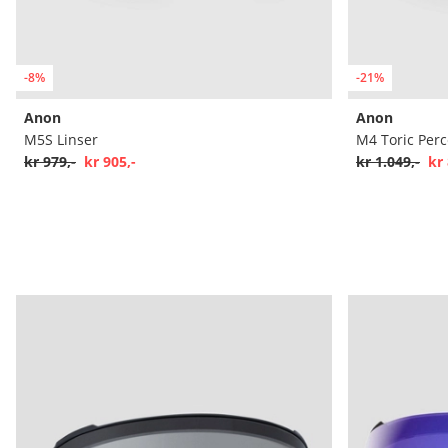
-8%
-21%
Anon
Anon
M5S Linser
M4 Toric Perc
kr 979,-
kr 905,-
kr 1.049,-
kr 