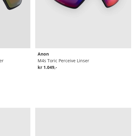
Anon
er
M4s Toric Perceive Linser
kr 1.049,-