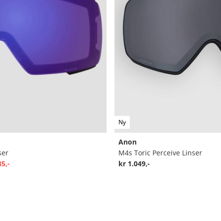
Ny
Anon
ser
M4s Toric Perceive Linser
35,-
kr 1.049,-