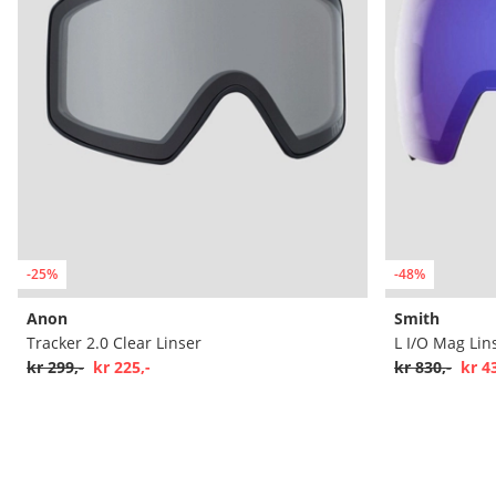
-25%
-48%
Anon
Smith
Tracker 2.0 Clear Linser
L I/O Mag Lin
kr 299,-
kr 225,-
kr 830,-
kr 4