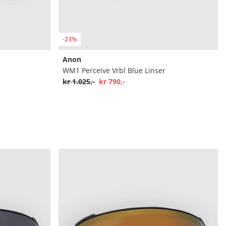
-23%
Anon
WM1 Perceive Vrbl Blue Linser
kr 1.025,-
kr 790,-