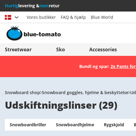
Hurtig
levering &
nem
retur
Vores butikker
FAQ & hjælp
Blue World
Vælg land
Deutschland
Nederland
Streetwear
Sko
Accessories
Österreich
Italia (Italiano)
Bundl og spar:
2x Pants for
Schweiz (Deutsch)
Italien (Deutsch)
Suisse (Français)
España
Svizzera (Italiano)
Suomi
Snowboard shop
Snowboard goggles, hjelme & beskyttelse
Ud
Udskiftningslinser
(
29
)
France
United Kingdom
Snowboardbriller
Snowboardhjelme
Rygskjold