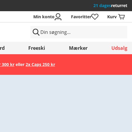
21 dages
returret
Min konto
Favoritter
Kurv
rd
Freeski
Mærker
Udsalg
r 300 kr
eller
2x Caps 250 kr
Gem