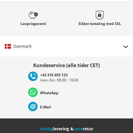
Lavprisgaranti
Sikker betaling med
SSL
Danmark
Vælg land
Kundeservice (alle tider CET)
+43 316 455 123
man.-fre.: 08.00 - 18.00
Deutschland
Österreich
Schweiz (Deutsch)
WhatsApp
Suisse (Français)
Svizzera (Italiano)
France
E-Mail
Nederland
Italia (Italiano)
Italien (Deutsch)
Hurtig
levering &
nem
retur