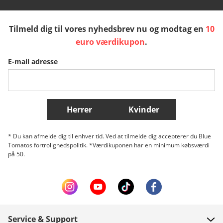
España
Suomi
United Kingdom
Tilmeld dig til vores nyhedsbrev nu og modtag en
10
Sverige
Slovenija
België (Nederlands)
euro værdikupon
.
E-mail adresse
Belgique (Français)
Danmark
Norge
Flere lande
Herrer
Kvinder
* Du kan afmelde dig til enhver tid. Ved at tilmelde dig accepterer du Blue
Tomatos fortrolighedspolitik. *Værdikuponen har en minimum købsværdi
på 50.
Service & Support