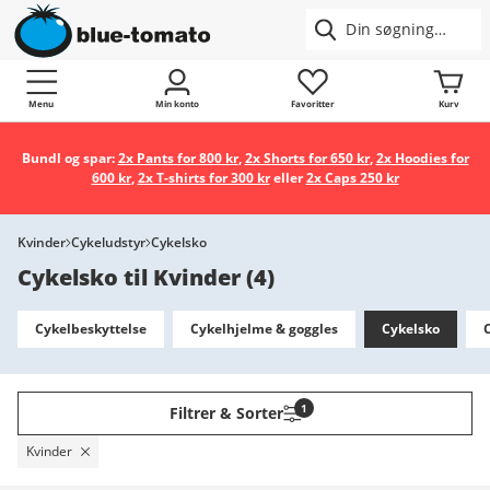
Menu
Min konto
Favoritter
Kurv
Bundl og spar:
2x Pants for 800 kr
,
2x Shorts for 650 kr
,
2x Hoodies for
600 kr
,
2x T-shirts for 300 kr
eller
2x Caps 250 kr
Kvinder
Cykeludstyr
Cykelsko
Cykelsko til Kvinder
(
4
)
Cykelbeskyttelse
Cykelhjelme & goggles
Cykelsko
1
Filtrer & Sorter
Kvinder