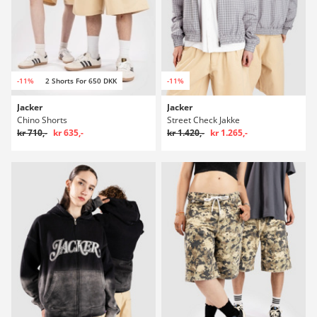
-11%
2 Shorts For 650 DKK
-11%
Jacker
Jacker
Chino Shorts
Street Check Jakke
kr 710,-
kr 635,-
kr 1.420,-
kr 1.265,-