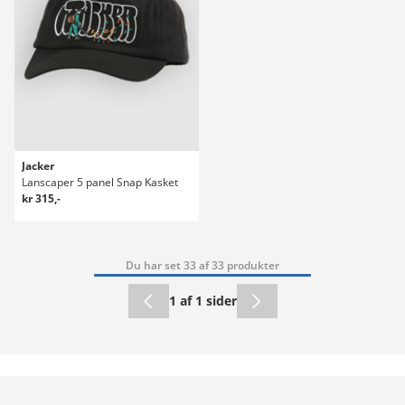
Jacker
Lanscaper 5 panel Snap Kasket
kr 315,-
Du har set 33 af 33 produkter
1 af 1 sider