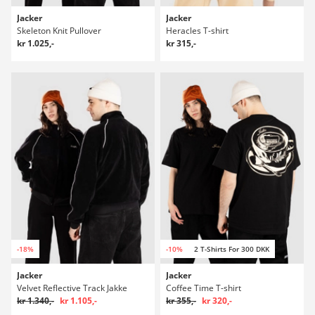
Jacker
Jacker
Skeleton Knit Pullover
Heracles T-shirt
kr 1.025,-
kr 315,-
-18%
-10%
2 T-Shirts For 300 DKK
Jacker
Jacker
Velvet Reflective Track Jakke
Coffee Time T-shirt
kr 1.340,-
kr 1.105,-
kr 355,-
kr 320,-