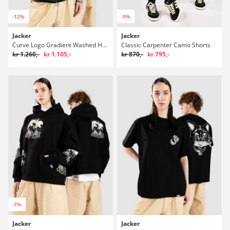
-12%
-9%
Jacker
Jacker
Curve Logo Gradient Washed Hættetrøje med lynlås
Classic Carpenter Camo Shorts
kr 1.260,-
kr 1.105,-
kr 870,-
kr 795,-
-7%
Jacker
Jacker