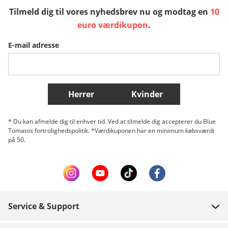
Tilmeld dig til vores nyhedsbrev nu og modtag en
10
Sverige
Slovenija
België (Nederlands)
euro værdikupon
.
E-mail adresse
Belgique (Français)
Danmark
Norge
Flere lande
Herrer
Kvinder
* Du kan afmelde dig til enhver tid. Ved at tilmelde dig accepterer du Blue
Tomatos fortrolighedspolitik. *Værdikuponen har en minimum købsværdi
på 50.
Service & Support