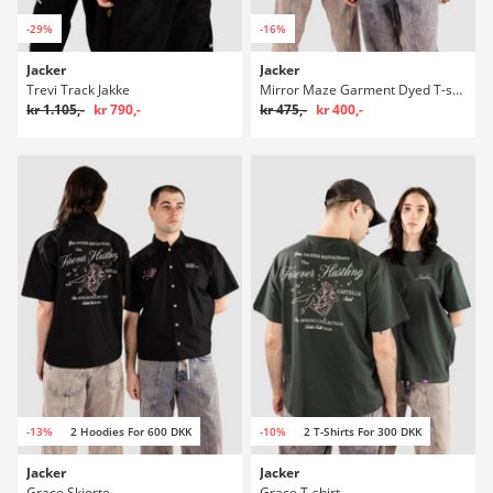
-29%
-16%
Jacker
Jacker
Trevi Track Jakke
Mirror Maze Garment Dyed T-shirt
kr 1.105,-
kr 790,-
kr 475,-
kr 400,-
-13%
2 Hoodies For 600 DKK
-10%
2 T-Shirts For 300 DKK
Jacker
Jacker
Grace Skjorte
Grace T-shirt