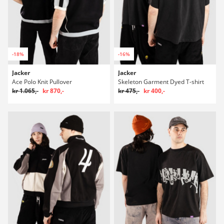
-18%
-16%
Jacker
Jacker
Ace Polo Knit Pullover
Skeleton Garment Dyed T-shirt
kr 1.065,-
kr 870,-
kr 475,-
kr 400,-