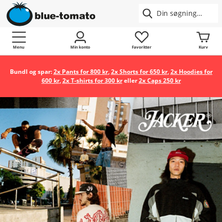
Menu
Min konto
Favoritter
Kurv
Bundl og spar:
2x Pants for 800 kr
,
2x Shorts for 650 kr
,
2x Hoodies for
600 kr
,
2x T-shirts for 300 kr
eller
2x Caps 250 kr