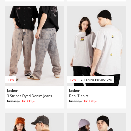
-18%
-10%
2 T-Shirts For 300 DKK
Jacker
Jacker
3 Stripes Dyed Denim Jeans
Deal T-shirt
kr 870,-
kr 715,-
kr 355,-
kr 320,-