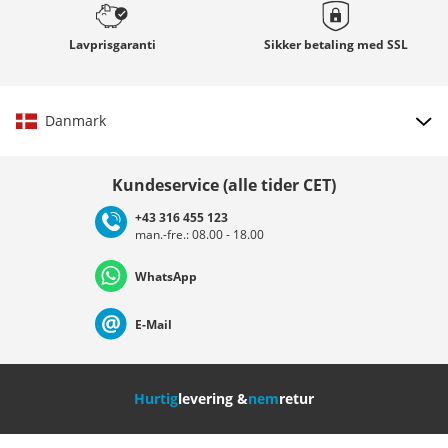
Lavprisgaranti
Sikker betaling med
SSL
Danmark
Vælg land
Kundeservice (alle tider CET)
+43 316 455 123
man.-fre.: 08.00 - 18.00
Deutschland
Österreich
Schweiz (Deutsch)
WhatsApp
Suisse (Français)
Svizzera (Italiano)
France
E-Mail
Nederland
Italia (Italiano)
Italien (Deutsch)
Hurtig
levering &
nem
retur
España
Suomi
United Kingdom