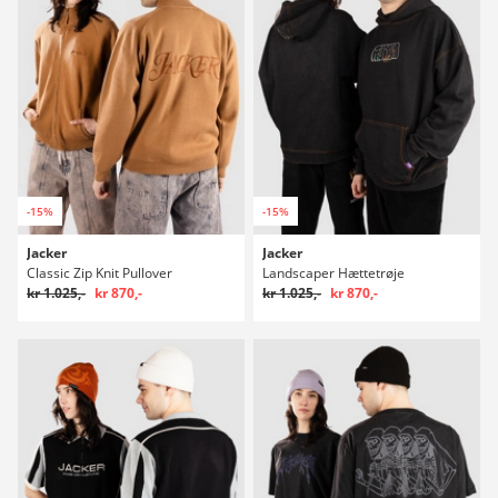
-15%
-15%
Jacker
Jacker
Classic Zip Knit Pullover
Landscaper Hættetrøje
kr 1.025,-
kr 870,-
kr 1.025,-
kr 870,-