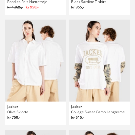
Poodles Pals Hættetrøje
Black Sardine T-shirt
kr 1.025,-
kr 950,-
kr 355,-
Jacker
Jacker
Olive Skjorte
College Sweat Camo Langærmet t-shirt
kr 750,-
kr 515,-