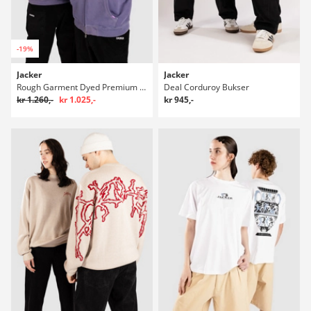
-19%
Jacker
Jacker
Rough Garment Dyed Premium Hættetrøje med lynlås
Deal Corduroy Bukser
kr 1.260,-
kr 1.025,-
kr 945,-