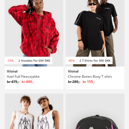
-16%
2 Hoodies For 600 DKK
-45%
2 T-Shirts For 300 DKK
Vitriol
Vitriol
Axel Full Fleecejakke
Chrome Bones Boxy T-shirt
kr 475,-
kr 400,-
kr 280,-
kr 155,-