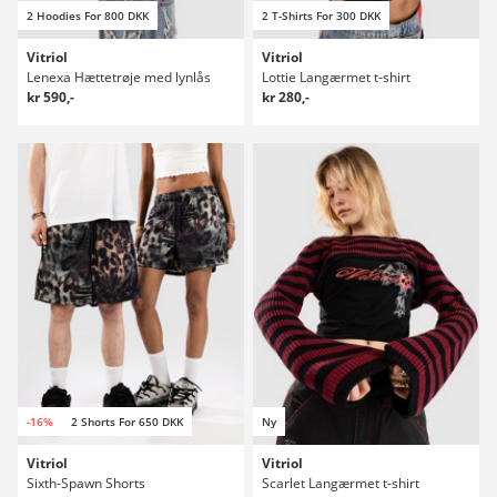
2 Hoodies For 800 DKK
2 T-Shirts For 300 DKK
Vitriol
Vitriol
Lenexa Hættetrøje med lynlås
Lottie Langærmet t-shirt
kr 590,-
kr 280,-
-16%
2 Shorts For 650 DKK
Ny
Vitriol
Vitriol
Sixth-Spawn Shorts
Scarlet Langærmet t-shirt