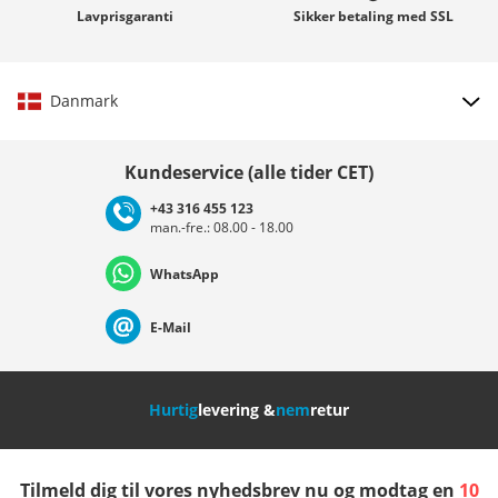
Lavprisgaranti
Sikker betaling med
SSL
Danmark
Vælg land
Kundeservice (alle tider CET)
+43 316 455 123
man.-fre.: 08.00 - 18.00
Deutschland
Österreich
Schweiz (Deutsch)
WhatsApp
Suisse (Français)
Svizzera (Italiano)
France
E-Mail
Nederland
Italia (Italiano)
Italien (Deutsch)
Hurtig
levering &
nem
retur
España
Suomi
United Kingdom
Tilmeld dig til vores nyhedsbrev nu og modtag en
10