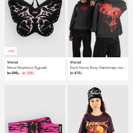
-19%
Vitriol
Vitriol
Metal Mophesis Rygsæk
Dark Horse Boxy Hættetrøje med lynlås
kr 395,-
kr 320,-
kr 670,-