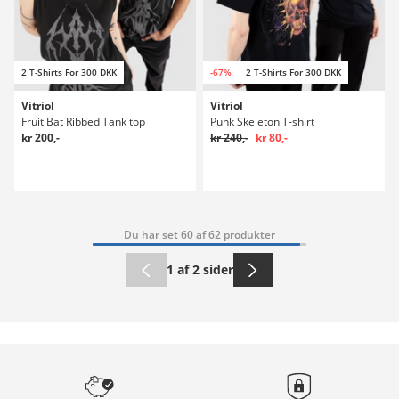
2 T-Shirts For 300 DKK
-67%
2 T-Shirts For 300 DKK
Vitriol
Vitriol
Fruit Bat Ribbed Tank top
Punk Skeleton T-shirt
kr 200,-
kr 240,-
kr 80,-
Du har set 60 af 62 produkter
1 af 2 sider