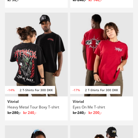
-14%
2 T-Shirts For 300 DKK
-17%
2 T-Shirts For 300 DKK
Vitriol
Vitriol
Heavy Metal Tour Boxy T-shirt
Eyes On Me T-shirt
kr 280,-
kr 240,-
kr 240,-
kr 200,-