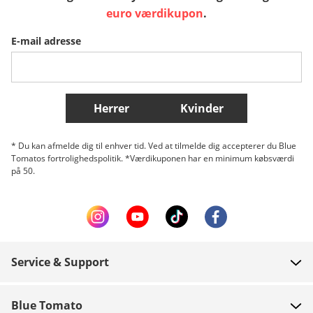
Sverige
Slovenija
België (Nederlands)
euro værdikupon
.
E-mail adresse
Belgique (Français)
Danmark
Norge
Flere lande
Herrer
Kvinder
* Du kan afmelde dig til enhver tid. Ved at tilmelde dig accepterer du Blue
Tomatos fortrolighedspolitik. *Værdikuponen har en minimum købsværdi
på 50.
Service & Support
FAQ
Blue Tomato