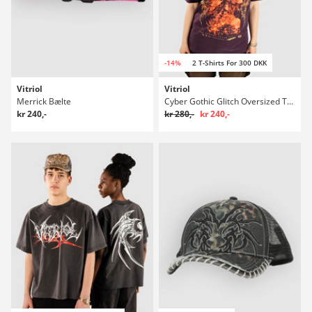
-14%
2 T-Shirts For 300 DKK
Vitriol
Vitriol
Merrick Bælte
Cyber Gothic Glitch Oversized T-shirt
kr 240,-
kr 280,-
kr 240,-