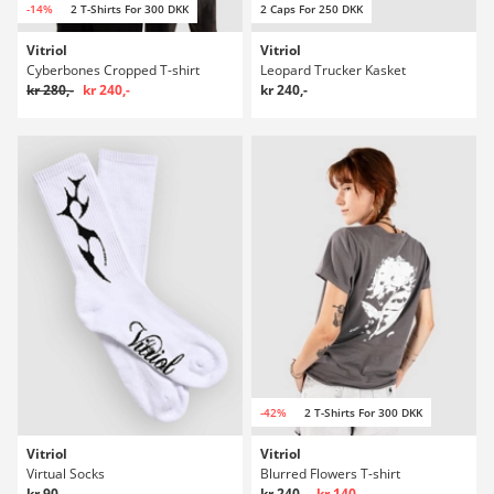
-14%
2 T-Shirts For 300 DKK
2 Caps For 250 DKK
Vitriol
Vitriol
Cyberbones Cropped T-shirt
Leopard Trucker Kasket
kr 280,-
kr 240,-
kr 240,-
-42%
2 T-Shirts For 300 DKK
Vitriol
Vitriol
Virtual Socks
Blurred Flowers T-shirt
kr 90,-
kr 240,-
kr 140,-