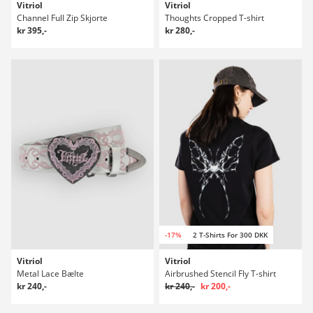
Vitriol
Vitriol
Channel Full Zip Skjorte
Thoughts Cropped T-shirt
kr 395,-
kr 280,-
-17%
2 T-Shirts For 300 DKK
Vitriol
Vitriol
Metal Lace Bælte
Airbrushed Stencil Fly T-shirt
kr 240,-
kr 240,-
kr 200,-