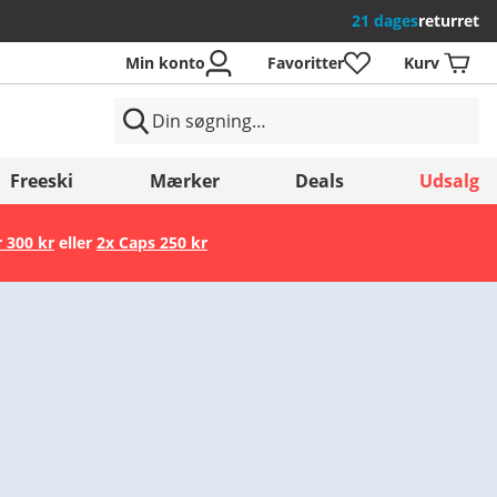
21 dages
returret
Min konto
Favoritter
Kurv
Freeski
Mærker
Deals
Udsalg
r 300 kr
eller
2x Caps 250 kr
Gem