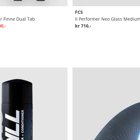
FCS
ver Finne Dual Tab
II Performer Neo Glass Medium
00,-
kr 710,-