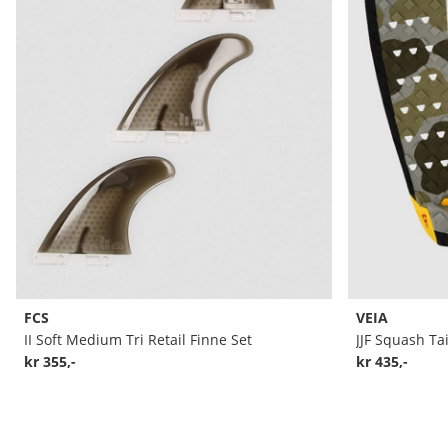
FCS
VEIA
II Soft Medium Tri Retail Finne Set
JJF Squash Tai
kr 355,-
kr 435,-