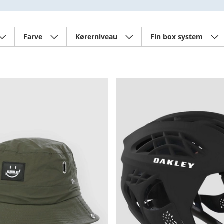
Farve
Kørerniveau
Fin box system