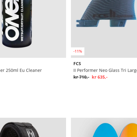
-11%
FCS
ner 250ml Eu Cleaner
II Performer Neo Glass Tri Larg
kr 710,-
kr 635,-