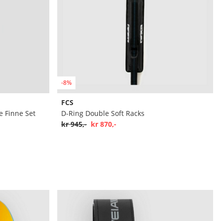
-8%
FCS
e Finne Set
D-Ring Double Soft Racks
kr 945,-
kr 870,-