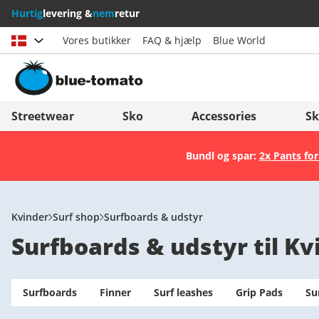
Hurtig
levering &
nem
retur
Vores butikker
FAQ & hjælp
Blue World
Vælg land
Deutschland
Nederland
Streetwear
Sko
Accessories
Sk
Österreich
Italia (Italiano)
Bundl og spar:
2x Pants for
Schweiz (Deutsch)
Italien (Deutsch)
Suisse (Français)
España
Svizzera (Italiano)
Suomi
Kvinder
Surf shop
Surfboards & udstyr
Surfboards & udstyr til Kv
France
United Kingdom
Surfboards
Finner
Surf leashes
Grip Pads
Su