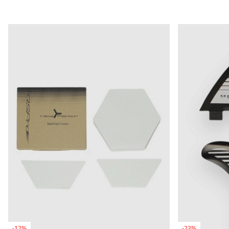
-12%
-23%