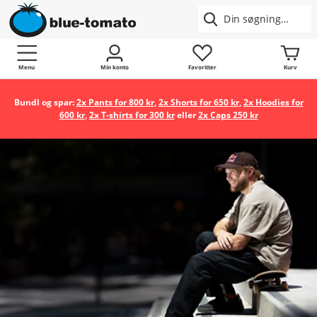
Menu
Min konto
Favoritter
Kurv
Bundl og spar:
2x Pants for 800 kr
,
2x Shorts for 650 kr
,
2x Hoodies for
600 kr
,
2x T-shirts for 300 kr
eller
2x Caps 250 kr