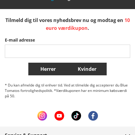
España
Suomi
United Kingdom
Tilmeld dig til vores nyhedsbrev nu og modtag en
10
Sverige
Slovenija
België (Nederlands)
euro værdikupon
.
E-mail adresse
Belgique (Français)
Danmark
Norge
Flere lande
Herrer
Kvinder
* Du kan afmelde dig til enhver tid. Ved at tilmelde dig accepterer du Blue
Tomatos fortrolighedspolitik. *Værdikuponen har en minimum købsværdi
på 50.