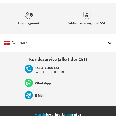
Lavprisgaranti
Sikker betaling med
SSL
Danmark
Vælg land
Kundeservice (alle tider CET)
+43 316 455 123
man.-fre.: 08.00 - 18.00
Deutschland
Österreich
Schweiz (Deutsch)
WhatsApp
Suisse (Français)
Svizzera (Italiano)
France
E-Mail
Nederland
Italia (Italiano)
Italien (Deutsch)
Hurtig
levering &
nem
retur