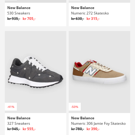
New Balance
New Balance
530 Sneakers
Numeric 272 Skatesko
kr 935,-
kr 705,-
kr 630,-
kr 315,-
-41%
-50%
New Balance
New Balance
327 Sneakers
Numeric 306 Jamie Foy Skatesko
kr 945,-
kr 555,-
kr 780,-
kr 390,-