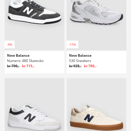
-9%
-17%
New Balance
New Balance
Numeric 480 Skatesko
530 Sneakers
kr 790,-
kr 715,-
kr 935,-
kr 780,-