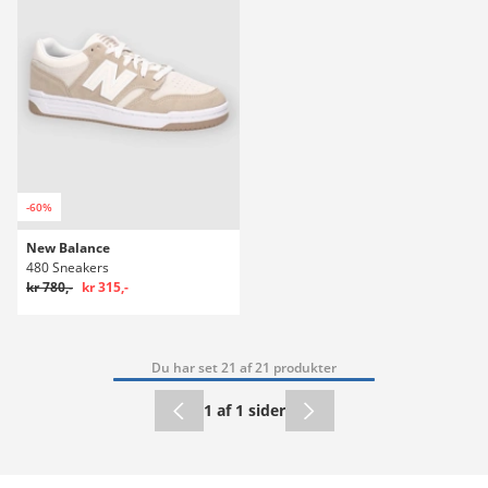
-60%
New Balance
480 Sneakers
kr 780,-
kr 315,-
Du har set 21 af 21 produkter
1 af 1 sider