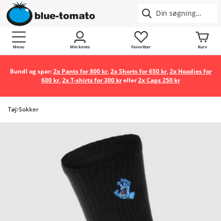
Menu
Min konto
Favoritter
Kurv
Bundl og spar:
2x Pants for 800 kr
,
2x Shorts for 650 kr
,
2x Hoodies for
600 kr
,
2x T-shirts for 300 kr
eller
2x Caps 250 kr
Tøj
Sokker