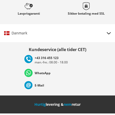
Lavprisgaranti
Sikker betaling med
SSL
Danmark
Vælg land
Kundeservice (alle tider CET)
+43 316 455 123
man.-fre.: 08.00 - 18.00
Deutschland
Österreich
Schweiz (Deutsch)
WhatsApp
Suisse (Français)
Svizzera (Italiano)
France
E-Mail
Nederland
Italia (Italiano)
Italien (Deutsch)
Hurtig
levering &
nem
retur
España
Suomi
United Kingdom