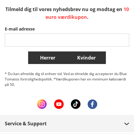
Tilmeld dig til vores nyhedsbrev nu og modtag en
10
Sverige
Slovenija
België (Nederlands)
euro værdikupon
.
E-mail adresse
Belgique (Français)
Danmark
Norge
Flere lande
Herrer
Kvinder
* Du kan afmelde dig til enhver tid. Ved at tilmelde dig accepterer du Blue
Tomatos fortrolighedspolitik. *Værdikuponen har en minimum købsværdi
på 50.
Service & Support