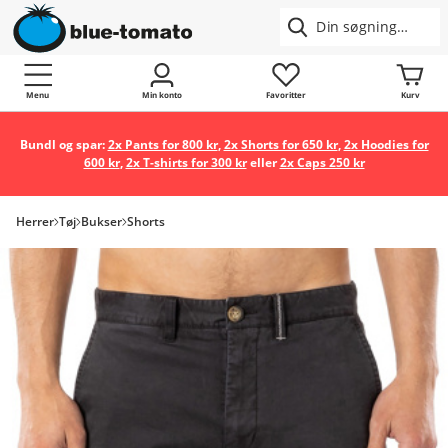
Menu
Min konto
Favoritter
Kurv
Bundl og spar:
2x Pants for 800 kr
,
2x Shorts for 650 kr
,
2x Hoodies for
600 kr
,
2x T-shirts for 300 kr
eller
2x Caps 250 kr
Herrer
Tøj
Bukser
Shorts