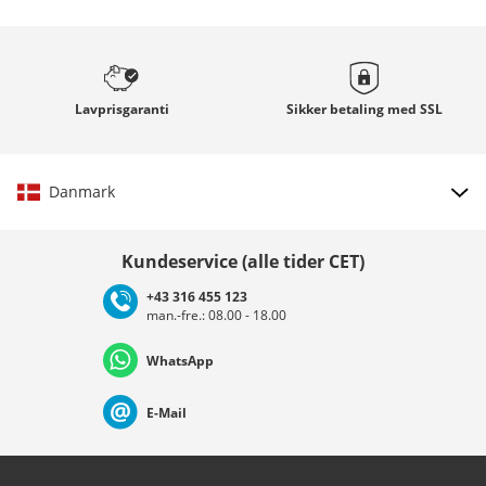
Lavprisgaranti
Sikker betaling med
SSL
Danmark
Vælg land
Kundeservice (alle tider CET)
+43 316 455 123
man.-fre.: 08.00 - 18.00
Deutschland
Österreich
Schweiz (Deutsch)
WhatsApp
Suisse (Français)
Svizzera (Italiano)
France
E-Mail
Nederland
Italia (Italiano)
Italien (Deutsch)