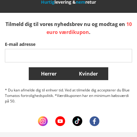
Hurtig
levering &
nem
retur
España
Suomi
United Kingdom
Tilmeld dig til vores nyhedsbrev nu og modtag en
10
Sverige
Slovenija
België (Nederlands)
euro værdikupon
.
E-mail adresse
Belgique (Français)
Danmark
Norge
Flere lande
Herrer
Kvinder
* Du kan afmelde dig til enhver tid. Ved at tilmelde dig accepterer du Blue
Tomatos fortrolighedspolitik. *Værdikuponen har en minimum købsværdi
på 50.