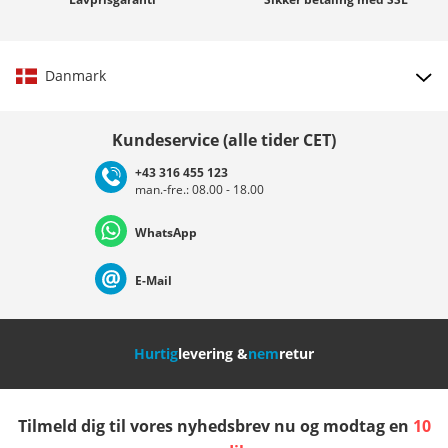
Danmark
Vælg land
Kundeservice (alle tider CET)
+43 316 455 123
man.-fre.: 08.00 - 18.00
Deutschland
Österreich
Schweiz (Deutsch)
WhatsApp
Suisse (Français)
Svizzera (Italiano)
France
E-Mail
Nederland
Italia (Italiano)
Italien (Deutsch)
Hurtig
levering &
nem
retur
España
Suomi
United Kingdom
Tilmeld dig til vores nyhedsbrev nu og modtag en
10
Sverige
Slovenija
België (Nederlands)