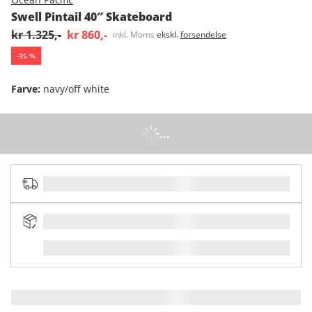
Swell Pintail 40″ Skateboard
kr 1.325,-
kr 860,-
inkl. Moms
ekskl.
forsendelse
-
35
%
Farve
:
navy/off white
...