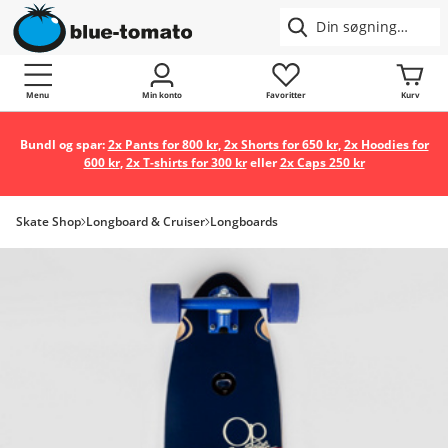
Menu
Min konto
Favoritter
Kurv
Bundl og spar:
2x Pants for 800 kr
,
2x Shorts for 650 kr
,
2x Hoodies for
600 kr
,
2x T-shirts for 300 kr
eller
2x Caps 250 kr
Skate Shop
Longboard & Cruiser
Longboards