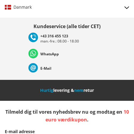
Danmark
Vælg land
Kundeservice (alle tider CET)
+43 316 455 123
man.-fre.: 08.00 - 18.00
Deutschland
Österreich
Schweiz (Deutsch)
WhatsApp
Suisse (Français)
Svizzera (Italiano)
France
E-Mail
Nederland
Italia (Italiano)
Italien (Deutsch)
Hurtig
levering &
nem
retur
España
Suomi
United Kingdom
Tilmeld dig til vores nyhedsbrev nu og modtag en
10
Sverige
Slovenija
België (Nederlands)
euro værdikupon
.
E-mail adresse