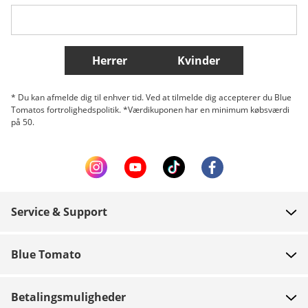
Belgique (Français)
Danmark
Norge
Flere lande
Herrer
Kvinder
* Du kan afmelde dig til enhver tid. Ved at tilmelde dig accepterer du Blue
Tomatos fortrolighedspolitik. *Værdikuponen har en minimum købsværdi
på 50.
Service & Support
FAQ
Blue Tomato
Kontakt
Om os
Betaling
Betalingsmuligheder