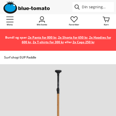
Menu
Min konto
Favoritter
Kurv
Bundl og spar:
2x Pants for 800 kr
,
2x Shorts for 650 kr
,
2x Hoodies for
600 kr
,
2x T-shirts for 300 kr
eller
2x Caps 250 kr
Surf shop
SUP Paddle