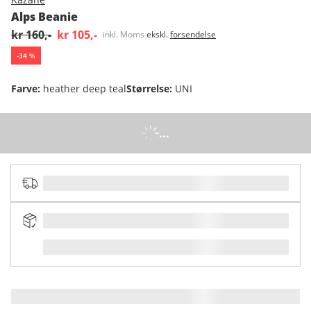
Alps Beanie
kr 160,-
kr 105,-
inkl. Moms
ekskl.
forsendelse
-
34
%
Farve
:
heather deep teal
Størrelse
:
UNI
...