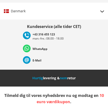
Danmark
Vælg land
Kundeservice (alle tider CET)
+43 316 455 123
man.-fre.: 08.00 - 18.00
Deutschland
Österreich
Schweiz (Deutsch)
WhatsApp
Suisse (Français)
Svizzera (Italiano)
France
E-Mail
Nederland
Italia (Italiano)
Italien (Deutsch)
Hurtig
levering &
nem
retur
España
Suomi
United Kingdom
Tilmeld dig til vores nyhedsbrev nu og modtag en
10
Sverige
Slovenija
België (Nederlands)
euro værdikupon
.