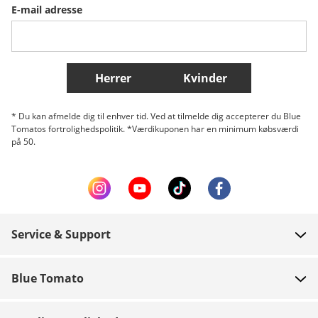
E-mail adresse
Belgique (Français)
Danmark
Norge
Flere lande
Herrer
Kvinder
* Du kan afmelde dig til enhver tid. Ved at tilmelde dig accepterer du Blue
Tomatos fortrolighedspolitik. *Værdikuponen har en minimum købsværdi
på 50.
Service & Support
FAQ
Blue Tomato
Kontakt
Om os
Betaling