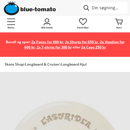
Menu
Min konto
Favoritter
Kurv
Bundl og spar:
2x Pants for 800 kr
,
2x Shorts for 650 kr
,
2x Hoodies for
600 kr
,
2x T-shirts for 300 kr
eller
2x Caps 250 kr
Skate Shop
Longboard & Cruiser
Longboard Hjul