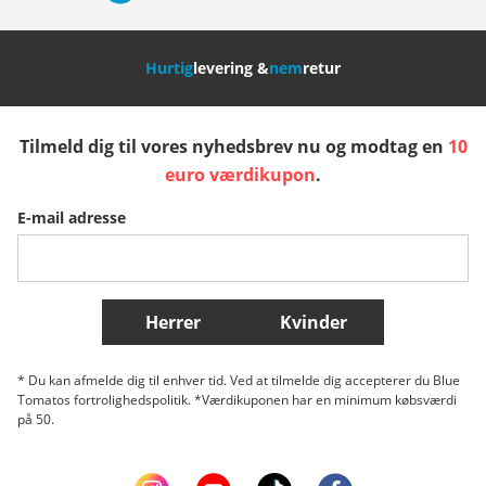
Nederland
Italia (Italiano)
Italien (Deutsch)
Hurtig
levering &
nem
retur
España
Suomi
United Kingdom
Tilmeld dig til vores nyhedsbrev nu og modtag en
10
Sverige
Slovenija
België (Nederlands)
euro værdikupon
.
E-mail adresse
Belgique (Français)
Danmark
Norge
Flere lande
Herrer
Kvinder
* Du kan afmelde dig til enhver tid. Ved at tilmelde dig accepterer du Blue
Tomatos fortrolighedspolitik. *Værdikuponen har en minimum købsværdi
på 50.