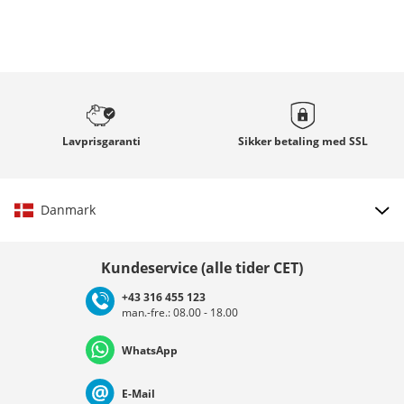
Lavprisgaranti
Sikker betaling med
SSL
Danmark
Vælg land
Kundeservice (alle tider CET)
+43 316 455 123
man.-fre.: 08.00 - 18.00
Deutschland
Österreich
Schweiz (Deutsch)
WhatsApp
Suisse (Français)
Svizzera (Italiano)
France
E-Mail