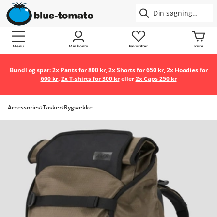
Menu
Min konto
Favoritter
Kurv
Bundl og spar:
2x Pants for 800 kr
,
2x Shorts for 650 kr
,
2x Hoodies for
600 kr
,
2x T-shirts for 300 kr
eller
2x Caps 250 kr
Accessories
Tasker
Rygsække