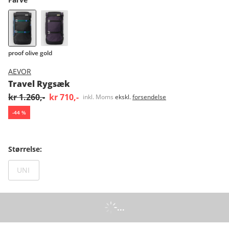
proof olive gold
AEVOR
Travel Rygsæk
kr 1.260,-
kr 710,-
inkl. Moms
ekskl.
forsendelse
-
44
%
Størrelse
:
Ikke tilgængeligt
UNI
...