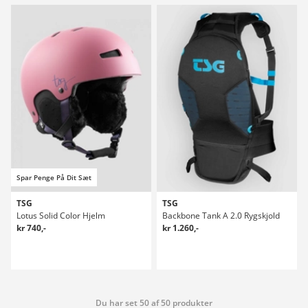
Spar Penge På Dit Sæt
TSG
TSG
Lotus Solid Color Hjelm
Backbone Tank A 2.0 Rygskjold
kr 740,-
kr 1.260,-
Du har set 50 af 50 produkter