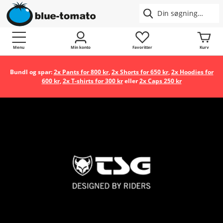
Menu
Min konto
Favoritter
Kurv
Bundl og spar:
2x Pants for 800 kr
,
2x Shorts for 650 kr
,
2x Hoodies for
600 kr
,
2x T-shirts for 300 kr
eller
2x Caps 250 kr