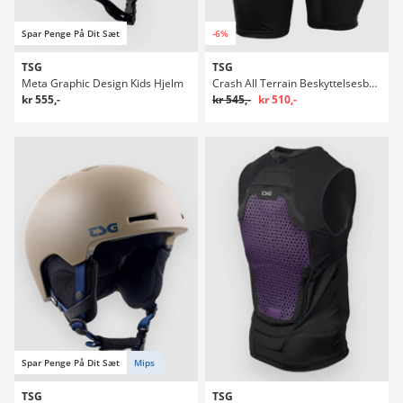
Spar Penge På Dit Sæt
-6%
TSG
TSG
Meta Graphic Design Kids Hjelm
Crash All Terrain Beskyttelsesbukser
kr 555,-
kr 545,-
kr 510,-
Spar Penge På Dit Sæt
Mips
TSG
TSG