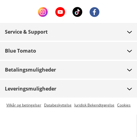
Service & Support
FAQ
Blue Tomato
Kontakt
Om os
Betaling
Betalingsmuligheder
Butikker
Levering
Job
Retur
Leveringsmuligheder
Team riders
Gavekort
Express levering er mulig
Vilkår og betingelser
Databeskyttelse
Juridisk Bekendtgørelse
Cookies
Blue World
Track din ordre
Presse
Zumiez