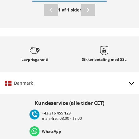
1 af 1 sider
Lavprisgaranti
Sikker betaling med
SSL
Danmark
Vælg land
Kundeservice (alle tider CET)
+43 316 455 123
man.-fre.: 08.00 - 18.00
Deutschland
Österreich
Schweiz (Deutsch)
WhatsApp
Suisse (Français)
Svizzera (Italiano)
France