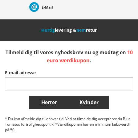
E-Mail
Nederland
Italia (Italiano)
Italien (Deutsch)
Hurtig
levering &
nem
retur
España
Suomi
United Kingdom
Tilmeld dig til vores nyhedsbrev nu og modtag en
10
Sverige
Slovenija
België (Nederlands)
euro værdikupon
.
E-mail adresse
Belgique (Français)
Danmark
Norge
Flere lande
Herrer
Kvinder
* Du kan afmelde dig til enhver tid. Ved at tilmelde dig accepterer du Blue
Tomatos fortrolighedspolitik. *Værdikuponen har en minimum købsværdi
på 50.