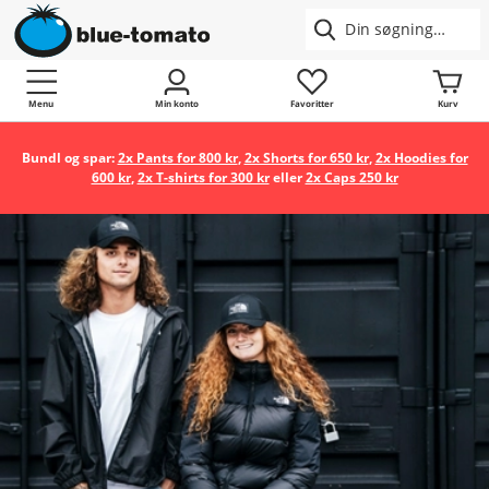
Menu
Min konto
Favoritter
Kurv
Bundl og spar:
2x Pants for 800 kr
,
2x Shorts for 650 kr
,
2x Hoodies for
600 kr
,
2x T-shirts for 300 kr
eller
2x Caps 250 kr