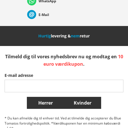
WhatsApp
Suisse (Français)
Svizzera (Italiano)
France
E-Mail
Nederland
Italia (Italiano)
Italien (Deutsch)
Hurtig
levering &
nem
retur
España
Suomi
United Kingdom
Tilmeld dig til vores nyhedsbrev nu og modtag en
10
Sverige
Slovenija
België (Nederlands)
euro værdikupon
.
E-mail adresse
Belgique (Français)
Danmark
Norge
Flere lande
Herrer
Kvinder
* Du kan afmelde dig til enhver tid. Ved at tilmelde dig accepterer du Blue
Tomatos fortrolighedspolitik. *Værdikuponen har en minimum købsværdi