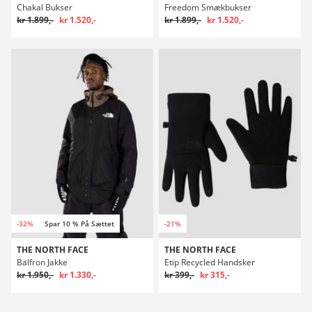
Chakal Bukser
Freedom Smækbukser
kr 1.899,-
kr 1.520,-
kr 1.899,-
kr 1.520,-
-32%
Spar 10 % På Sættet
-21%
THE NORTH FACE
THE NORTH FACE
Balfron Jakke
Etip Recycled Handsker
kr 1.950,-
kr 1.330,-
kr 399,-
kr 315,-