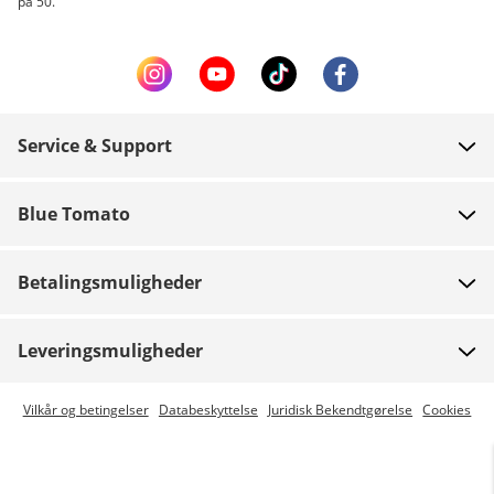
på 50.
Service & Support
FAQ
Blue Tomato
Kontakt
Om os
Betaling
Betalingsmuligheder
Butikker
Levering
Job
Retur
Leveringsmuligheder
Team riders
Gavekort
Express levering er mulig
Vilkår og betingelser
Databeskyttelse
Juridisk Bekendtgørelse
Cookies
Blue World
Track din ordre
Presse
Zumiez