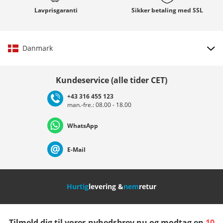
Lavprisgaranti
Sikker betaling med
SSL
Danmark
Vælg land
Kundeservice (alle tider CET)
+43 316 455 123
man.-fre.: 08.00 - 18.00
Deutschland
Österreich
Schweiz (Deutsch)
WhatsApp
Suisse (Français)
Svizzera (Italiano)
France
E-Mail
Nederland
Italia (Italiano)
Italien (Deutsch)
Hurtig
levering &
nem
retur
España
Suomi
United Kingdom
Tilmeld dig til vores nyhedsbrev nu og modtag en
10