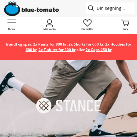
Menu
Min konto
Favoritter
Kurv
Bundl og spar:
2x Pants for 800 kr
,
2x Shorts for 650 kr
,
2x Hoodies for
600 kr
,
2x T-shirts for 300 kr
eller
2x Caps 250 kr