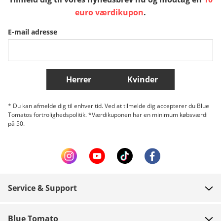
Sverige
Slovenija
België (Nederlands)
euro værdikupon
.
E-mail adresse
Belgique (Français)
Danmark
Norge
Flere lande
Herrer
Kvinder
* Du kan afmelde dig til enhver tid. Ved at tilmelde dig accepterer du Blue
Tomatos fortrolighedspolitik. *Værdikuponen har en minimum købsværdi
på 50.
Service & Support
FAQ
Blue Tomato