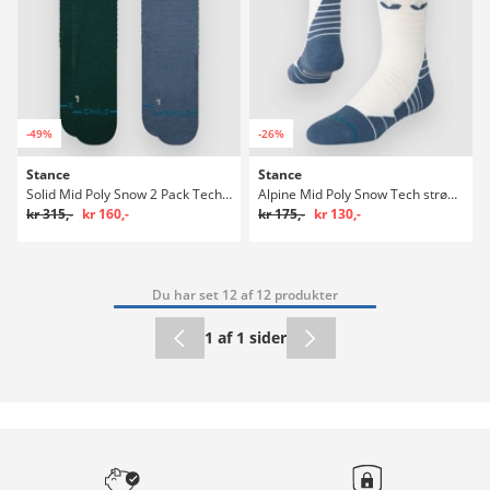
-49%
-26%
Stance
Stance
Solid Mid Poly Snow 2 Pack Tech strømper
Alpine Mid Poly Snow Tech strømper
kr 315,-
kr 160,-
kr 175,-
kr 130,-
Du har set 12 af 12 produkter
1 af 1 sider