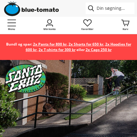
Menu
Min konto
Favoritter
Kurv
Bundl og spar:
2x Pants for 800 kr
,
2x Shorts for 650 kr
,
2x Hoodies for
600 kr
,
2x T-shirts for 300 kr
eller
2x Caps 250 kr