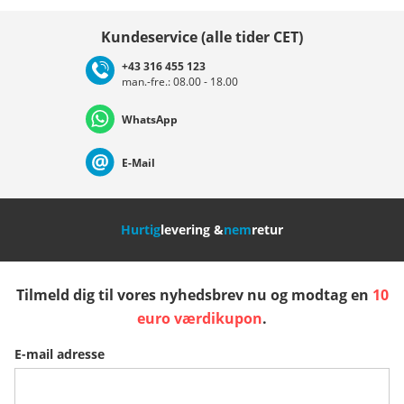
Vælg land
Kundeservice (alle tider CET)
+43 316 455 123
man.-fre.: 08.00 - 18.00
Deutschland
Österreich
Schweiz (Deutsch)
WhatsApp
Suisse (Français)
Svizzera (Italiano)
France
E-Mail
Nederland
Italia (Italiano)
Italien (Deutsch)
Hurtig
levering &
nem
retur
España
Suomi
United Kingdom
Tilmeld dig til vores nyhedsbrev nu og modtag en
10
Sverige
Slovenija
België (Nederlands)
euro værdikupon
.
E-mail adresse
Belgique (Français)
Danmark
Norge