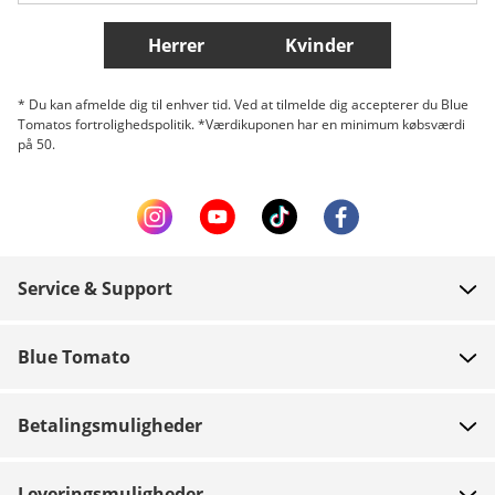
Flere lande
Herrer
Kvinder
* Du kan afmelde dig til enhver tid. Ved at tilmelde dig accepterer du Blue
Tomatos fortrolighedspolitik. *Værdikuponen har en minimum købsværdi
på 50.
Service & Support
FAQ
Blue Tomato
Kontakt
Om os
Betaling
Betalingsmuligheder
Butikker
Levering
Job
Retur
Leveringsmuligheder