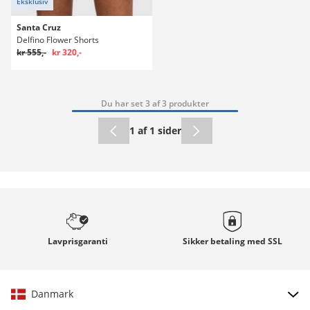
Eksklusiv
Santa Cruz
Delfino Flower Shorts
kr 555,-
kr 320,-
Du har set 3 af 3 produkter
1 af 1 sider
Lavprisgaranti
Sikker betaling med
SSL
Danmark