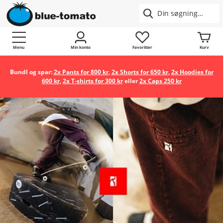
Menu
Min konto
Favoritter
Kurv
Bundl og spar:
2x Pants for 800 kr
,
2x Shorts for 650 kr
,
2x Hoodies for
600 kr
,
2x T-shirts for 300 kr
eller
2x Caps 250 kr