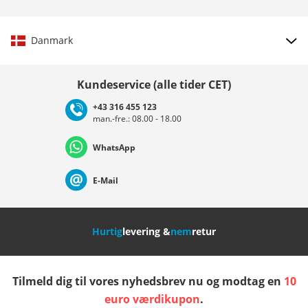
Danmark
Vælg land
Kundeservice (alle tider CET)
+43 316 455 123
man.-fre.: 08.00 - 18.00
Deutschland
Österreich
Schweiz (Deutsch)
WhatsApp
Suisse (Français)
Svizzera (Italiano)
France
E-Mail
Nederland
Italia (Italiano)
Italien (Deutsch)
Hurtig
levering &
nem
retur
España
Suomi
United Kingdom
Tilmeld dig til vores nyhedsbrev nu og modtag en
10
Sverige
Slovenija
België (Nederlands)
euro værdikupon
.