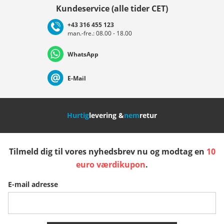
Vælg land
Kundeservice (alle tider CET)
+43 316 455 123
man.-fre.: 08.00 - 18.00
Deutschland
Österreich
Schweiz (Deutsch)
WhatsApp
Suisse (Français)
Svizzera (Italiano)
France
E-Mail
Nederland
Italia (Italiano)
Italien (Deutsch)
Hurtig
levering &
nem
retur
España
Suomi
United Kingdom
Tilmeld dig til vores nyhedsbrev nu og modtag en
10
Sverige
Slovenija
België (Nederlands)
euro værdikupon
.
E-mail adresse
Belgique (Français)
Danmark
Norge
Flere lande