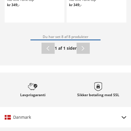
kr 349,-
kr 349,-
Du har set 8 af 8 produkter
1 af 1 sider
Lavprisgaranti
Sikker betaling med
SSL
Danmark