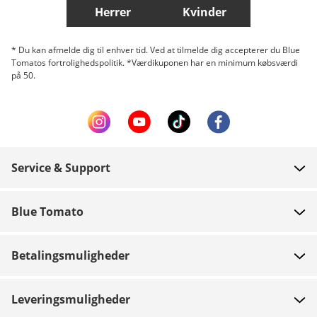
Herrer
Kvinder
* Du kan afmelde dig til enhver tid. Ved at tilmelde dig accepterer du Blue
Tomatos fortrolighedspolitik. *Værdikuponen har en minimum købsværdi
på 50.
Service & Support
FAQ
Blue Tomato
Kontakt
Om os
Betaling
Betalingsmuligheder
Butikker
Levering
Job
Retur
Leveringsmuligheder
Team riders