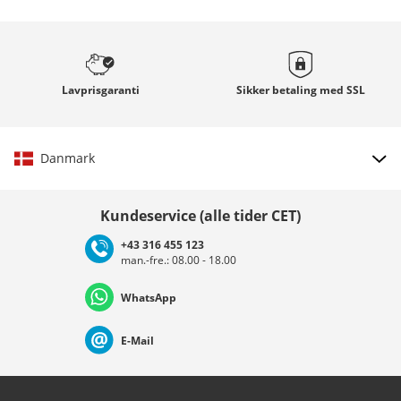
Lavprisgaranti
Sikker betaling med
SSL
Danmark
Vælg land
Kundeservice (alle tider CET)
+43 316 455 123
man.-fre.: 08.00 - 18.00
Deutschland
Österreich
Schweiz (Deutsch)
WhatsApp
Suisse (Français)
Svizzera (Italiano)
France
E-Mail
Nederland
Italia (Italiano)
Italien (Deutsch)