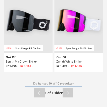
-21%
Spar Penge På Dit Sæt
-21%
Spar Penge På Dit Sæt
Out Of
Out Of
Zenith Mk Crown Briller
Zenith White Briller
kr 1.495,-
kr 1.185,-
kr 1.495,-
kr 1.185,-
Du har set 10 af 10 produkter
1 af 1 sider