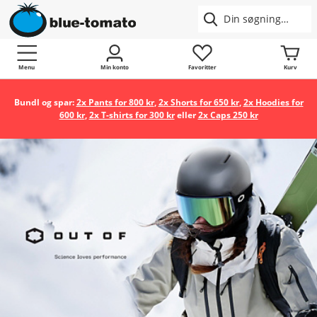
Menu
Min konto
Favoritter
Kurv
Bundl og spar:
2x Pants for 800 kr
,
2x Shorts for 650 kr
,
2x Hoodies for
600 kr
,
2x T-shirts for 300 kr
eller
2x Caps 250 kr