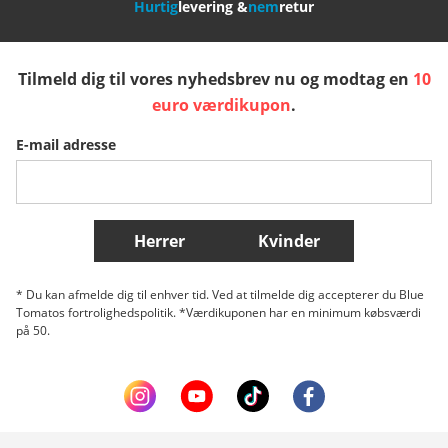
Hurtig
levering &
nem
retur
España
Suomi
United Kingdom
Tilmeld dig til vores nyhedsbrev nu og modtag en
10
Sverige
Slovenija
België (Nederlands)
euro værdikupon
.
E-mail adresse
Belgique (Français)
Danmark
Norge
Flere lande
Herrer
Kvinder
* Du kan afmelde dig til enhver tid. Ved at tilmelde dig accepterer du Blue
Tomatos fortrolighedspolitik. *Værdikuponen har en minimum købsværdi
på 50.