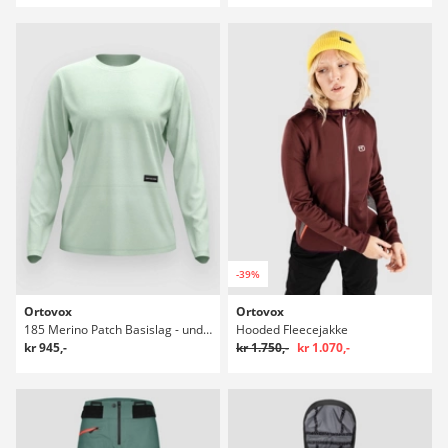
-39%
Ortovox
Ortovox
185 Merino Patch Basislag - undertrøje
Hooded Fleecejakke
kr 945,-
kr 1.750,-
kr 1.070,-