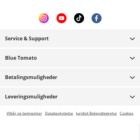
Service & Support
FAQ
Blue Tomato
Kontakt
Om os
Betaling
Betalingsmuligheder
Butikker
Levering
Job
Retur
Leveringsmuligheder
Team riders
Gavekort
Express levering er mulig
Vilkår og betingelser
Databeskyttelse
Juridisk Bekendtgørelse
Cookies
Blue World
Track din ordre
Presse
Zumiez