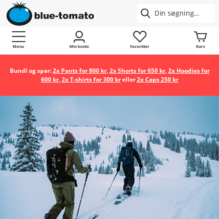
Menu
Min konto
Favoritter
Kurv
Bundl og spar:
2x Pants for 800 kr
,
2x Shorts for 650 kr
,
2x Hoodies for
600 kr
,
2x T-shirts for 300 kr
eller
2x Caps 250 kr