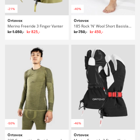
-21%
-40%
Ortovox
Ortovox
Merino Freeride 3 Finger Vanter
185 Rock 'N' Wool Short Basislag - lange underbukser
kr 1.050,-
kr 825,-
kr 750,-
kr 450,-
-50%
-46%
Ortovox
Ortovox