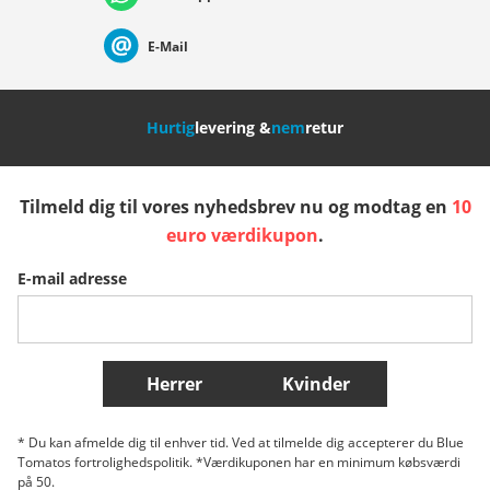
Suisse (Français)
Svizzera (Italiano)
France
E-Mail
Nederland
Italia (Italiano)
Italien (Deutsch)
Hurtig
levering &
nem
retur
España
Suomi
United Kingdom
Tilmeld dig til vores nyhedsbrev nu og modtag en
10
Sverige
Slovenija
België (Nederlands)
euro værdikupon
.
E-mail adresse
Belgique (Français)
Danmark
Norge
Flere lande
Herrer
Kvinder
* Du kan afmelde dig til enhver tid. Ved at tilmelde dig accepterer du Blue
Tomatos fortrolighedspolitik. *Værdikuponen har en minimum købsværdi
på 50.