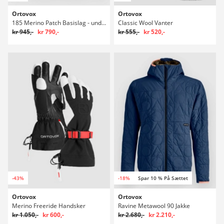
Ortovox
Ortovox
185 Merino Patch Basislag - undertrøje
Classic Wool Vanter
kr 945,-
kr 790,-
kr 555,-
kr 520,-
-43%
-18%
Spar 10 % På Sættet
Ortovox
Ortovox
Merino Freeride Handsker
Ravine Metawool 90 Jakke
kr 1.050,-
kr 600,-
kr 2.680,-
kr 2.210,-