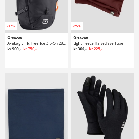
-17%
-25%
Ortovox
Ortovox
Avabag Litric Freeride Zip-On 28L Rygsæk
Light Fleece Halsedisse Tube
kr 900,-
kr 750,-
kr 300,-
kr 225,-