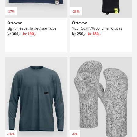
-37%
-28%
Ortovox
Ortovox
Light Fleece Halsedisse Tube
185 Rock'N'Wool Liner Gloves
kr 300,-
kr 190,-
kr 250,-
kr 180,-
-16%
-6%