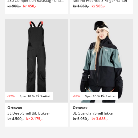
230 Competition Basislag - undertrøje
Merino Freeride 3 Finger Vanter
kr 900,-
kr 450,-
kr 1.050,-
kr 565,-
-52%
Spar 10 % På Sættet
-38%
Spar 10 % På Sættet
Ortovox
Ortovox
3L Deep Shell Bib Bukser
3L Guardian Shell Jakke
kr 4.500,-
kr 2.175,-
kr 5.950,-
kr 3.685,-