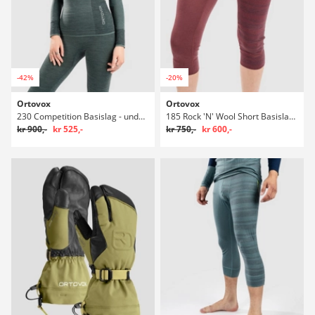
-42%
-20%
Ortovox
Ortovox
230 Competition Basislag - undertrøje
185 Rock 'N' Wool Short Basislag - lange underbukser
kr 900,-
kr 525,-
kr 750,-
kr 600,-