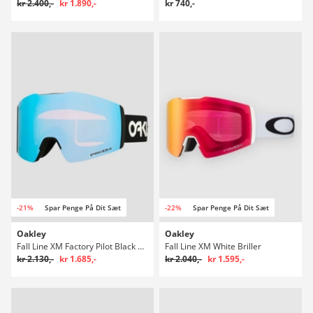
kr 2.400,-
kr 1.890,-
kr 740,-
-21%
Spar Penge På Dit Sæt
-22%
Spar Penge På Dit Sæt
Oakley
Oakley
Fall Line XM Factory Pilot Black Briller
Fall Line XM White Briller
kr 2.130,-
kr 1.685,-
kr 2.040,-
kr 1.595,-