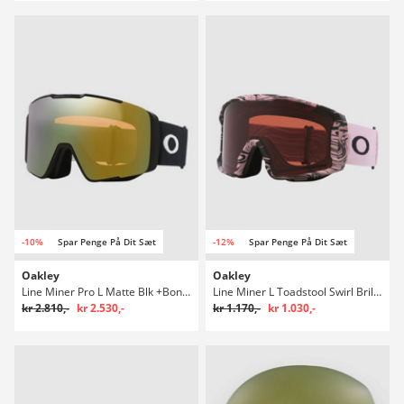
-10%
Spar Penge På Dit Sæt
-12%
Spar Penge På Dit Sæt
Oakley
Oakley
Line Miner Pro L Matte Blk +Bonus Lens Briller
Line Miner L Toadstool Swirl Briller
kr 2.810,-
kr 2.530,-
kr 1.170,-
kr 1.030,-