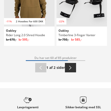
-11%
2 Hoodies For 600 DKK
-22%
Oakley
Oakley
Rider Long 2.0 Shred Hoodie
Timberline 3-Finger Vanter
kr 670,-
kr 595,-
kr 750,-
kr 585,-
Du har set 60 af 85 produkter
1 af 2 sider
Lavprisgaranti
Sikker betaling med
SSL