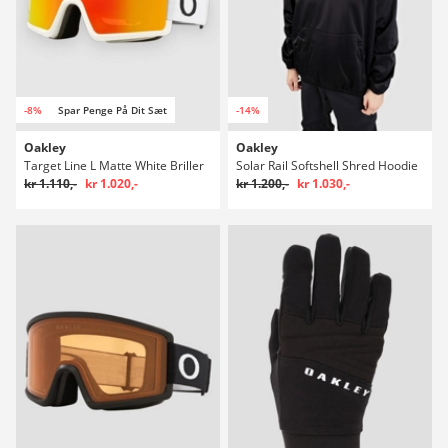
-8%
Spar Penge På Dit Sæt
-14%
Oakley
Oakley
Target Line L Matte White Briller
Solar Rail Softshell Shred Hoodie
kr 1.110,-
kr 1.020,-
kr 1.200,-
kr 1.030,-