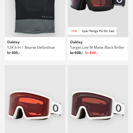
-10%
Spar Penge På Dit Sæt
Oakley
Oakley
Y2K 3-In-1 Beanie Elefanthue
Target Line M Matte Black Briller
kr 400,-
kr 930,-
kr 840,-