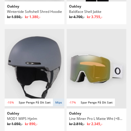
Oakley
Oakley
Wintertide Softshell Shred Hoodie
Baldface Shell Jakke
kr 1.550,-
kr 1.380,-
kr 4.700,-
kr 3.755,-
-15%
Spar Penge På Dit Sæt
Mips
-17%
Spar Penge På Dit Sæt
Oakley
Oakley
MOD1 MIPS Hjelm
Line Miner Pro L Matte Wht (+Bonus Lens) Briller
kr 1.050,-
kr 890,-
kr 2.810,-
kr 2.345,-