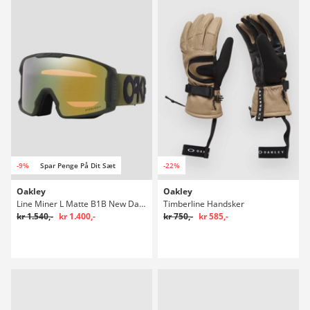
-9%
Spar Penge På Dit Sæt
-22%
Oakley
Oakley
Line Miner L Matte B1B New Dark Brush Briller
Timberline Handsker
kr 1.540,-
kr 1.400,-
kr 750,-
kr 585,-