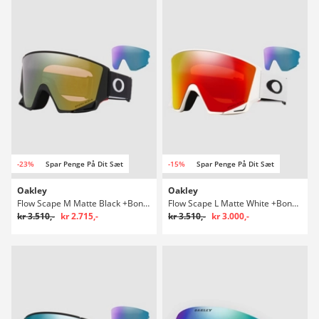
-23%
Spar Penge På Dit Sæt
-15%
Spar Penge På Dit Sæt
Oakley
Oakley
Flow Scape M Matte Black +Bonus Lens Briller
Flow Scape L Matte White +Bonus Lens Briller
kr 3.510,-
kr 2.715,-
kr 3.510,-
kr 3.000,-