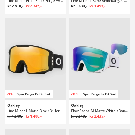
Line Miner Pro L Black Forge +Bonus Lens Briller
Line Miner L Rene Rinnekangas Signature Briller
kr 2.810,-
kr 2.345,-
kr 1.630,-
kr 1.495,-
-9%
Spar Penge På Dit Sæt
-31%
Spar Penge På Dit Sæt
Oakley
Oakley
Line Miner L Matte Black Briller
Flow Scape M Matte White +Bonus Lens Briller
kr 1.540,-
kr 1.400,-
kr 3.510,-
kr 2.435,-