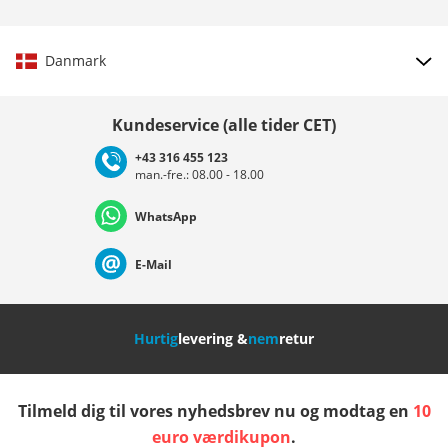
Danmark
Vælg land
Kundeservice (alle tider CET)
+43 316 455 123
man.-fre.: 08.00 - 18.00
Deutschland
Österreich
Schweiz (Deutsch)
WhatsApp
Suisse (Français)
Svizzera (Italiano)
France
E-Mail
Nederland
Italia (Italiano)
Italien (Deutsch)
Hurtig
levering &
nem
retur
España
Suomi
United Kingdom
Tilmeld dig til vores nyhedsbrev nu og modtag en
10
Sverige
Slovenija
België (Nederlands)
euro værdikupon
.