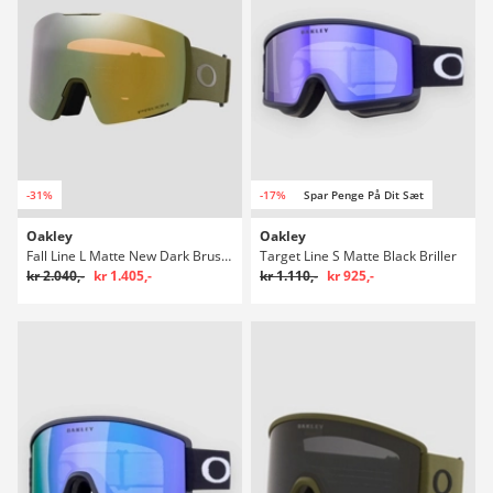
-31%
-17%
Spar Penge På Dit Sæt
Oakley
Oakley
Fall Line L Matte New Dark Brush Briller
Target Line S Matte Black Briller
kr 2.040,-
kr 1.405,-
kr 1.110,-
kr 925,-