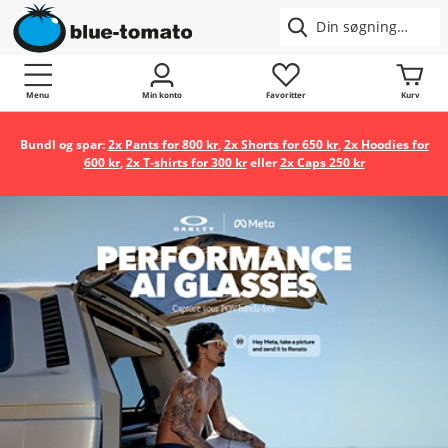
Menu
Min konto
Favoritter
Kurv
Bundl og spar:
2x Pants for 800 kr
,
2x Shorts for 650 kr
,
2x Hoodies for
600 kr
,
2x T-shirts for 300 kr
eller
2x Caps 250 kr