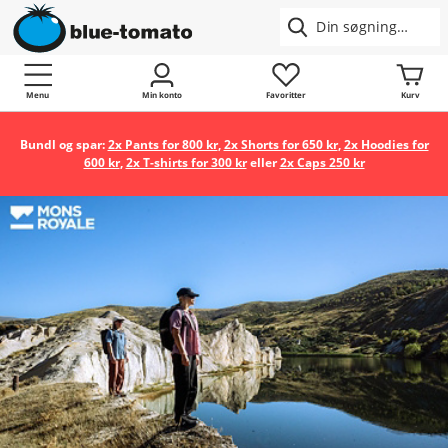
Menu
Min konto
Favoritter
Kurv
Bundl og spar:
2x Pants for 800 kr
,
2x Shorts for 650 kr
,
2x Hoodies for
600 kr
,
2x T-shirts for 300 kr
eller
2x Caps 250 kr