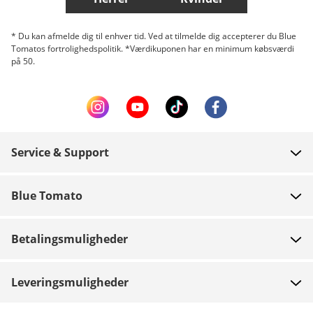
* Du kan afmelde dig til enhver tid. Ved at tilmelde dig accepterer du Blue
Tomatos fortrolighedspolitik. *Værdikuponen har en minimum købsværdi
på 50.
Service & Support
FAQ
Blue Tomato
Kontakt
Om os
Betaling
Betalingsmuligheder
Butikker
Levering
Job
Retur
Leveringsmuligheder
Team riders
Gavekort