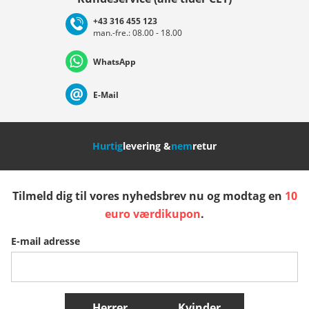
+43 316 455 123
man.-fre.: 08.00 - 18.00
Deutschland
Österreich
Schweiz (Deutsch)
WhatsApp
Suisse (Français)
Svizzera (Italiano)
France
E-Mail
Nederland
Italia (Italiano)
Italien (Deutsch)
Hurtig
levering &
nem
retur
España
Suomi
United Kingdom
Tilmeld dig til vores nyhedsbrev nu og modtag en
10
Sverige
Slovenija
België (Nederlands)
euro værdikupon
.
E-mail adresse
Belgique (Français)
Danmark
Norge
Flere lande
Herrer
Kvinder