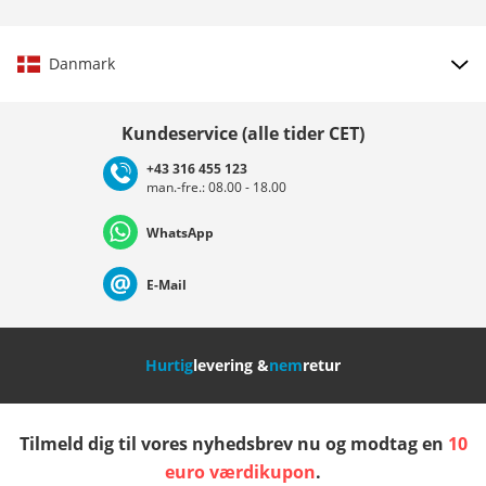
Danmark
Vælg land
Kundeservice (alle tider CET)
+43 316 455 123
man.-fre.: 08.00 - 18.00
Deutschland
Österreich
Schweiz (Deutsch)
WhatsApp
Suisse (Français)
Svizzera (Italiano)
France
E-Mail
Nederland
Italia (Italiano)
Italien (Deutsch)
Hurtig
levering &
nem
retur
España
Suomi
United Kingdom
Tilmeld dig til vores nyhedsbrev nu og modtag en
10
Sverige
Slovenija
België (Nederlands)
euro værdikupon
.