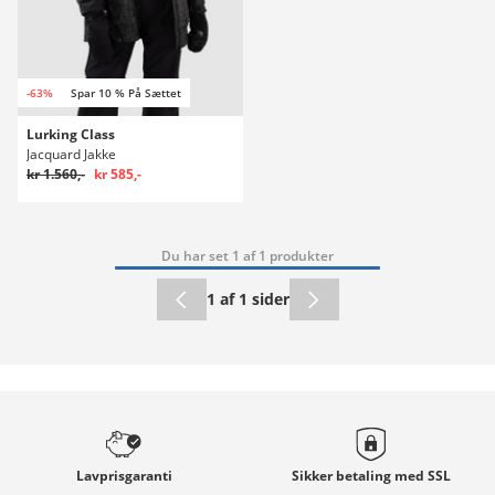
-63%
Spar 10 % På Sættet
Lurking Class
Jacquard Jakke
kr 1.560,-
kr 585,-
Du har set 1 af 1 produkter
1 af 1 sider
Lavprisgaranti
Sikker betaling med
SSL