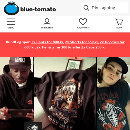
Menu
Min konto
Favoritter
Kurv
Bundl og spar:
2x Pants for 800 kr
,
2x Shorts for 650 kr
,
2x Hoodies for
600 kr
,
2x T-shirts for 300 kr
eller
2x Caps 250 kr