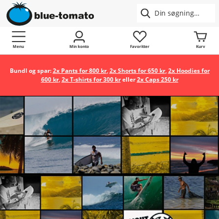
Menu
Min konto
Favoritter
Kurv
Bundl og spar:
2x Pants for 800 kr
,
2x Shorts for 650 kr
,
2x Hoodies for
600 kr
,
2x T-shirts for 300 kr
eller
2x Caps 250 kr