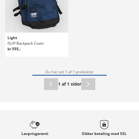
Light
ISUP Backpack Cover
kr 555,-
Du har set 1 af 1 produkter
1 af 1 sider
Lavprisgaranti
Sikker betaling med
SSL