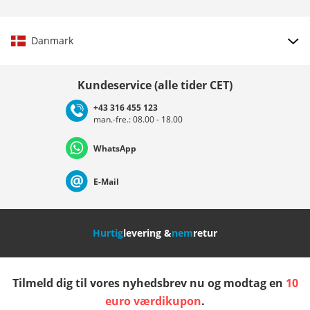
Danmark
Vælg land
Kundeservice (alle tider CET)
+43 316 455 123
man.-fre.: 08.00 - 18.00
Deutschland
Österreich
Schweiz (Deutsch)
WhatsApp
Suisse (Français)
Svizzera (Italiano)
France
E-Mail
Nederland
Italia (Italiano)
Italien (Deutsch)
Hurtig
levering &
nem
retur
España
Suomi
United Kingdom
Tilmeld dig til vores nyhedsbrev nu og modtag en
10
Sverige
Slovenija
België (Nederlands)
euro værdikupon
.