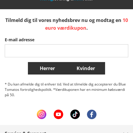
España
Suomi
United Kingdom
Tilmeld dig til vores nyhedsbrev nu og modtag en
10
Sverige
Slovenija
België (Nederlands)
euro værdikupon
.
E-mail adresse
Belgique (Français)
Danmark
Norge
Flere lande
Herrer
Kvinder
* Du kan afmelde dig til enhver tid. Ved at tilmelde dig accepterer du Blue
Tomatos fortrolighedspolitik. *Værdikuponen har en minimum købsværdi
på 50.