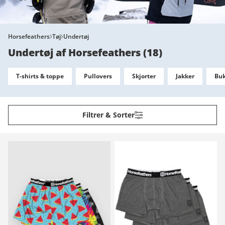
Horsefeathers
Tøj
Undertøj
Undertøj af Horsefeathers
(
18
)
T-shirts & toppe
Pullovers
Skjorter
Jakker
Buk
Filtrer & Sorter