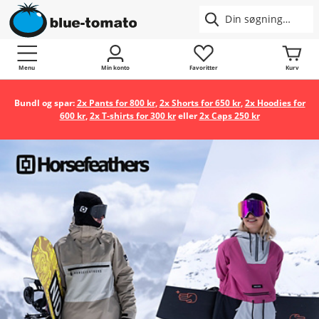
Menu
Min konto
Favoritter
Kurv
Bundl og spar:
2x Pants for 800 kr
,
2x Shorts for 650 kr
,
2x Hoodies for
600 kr
,
2x T-shirts for 300 kr
eller
2x Caps 250 kr