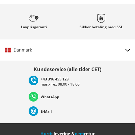
Lavprisgaranti
Sikker betaling med
SSL
Danmark
Vælg land
Kundeservice (alle tider CET)
+43 316 455 123
man.-fre.: 08.00 - 18.00
Deutschland
Österreich
Schweiz (Deutsch)
WhatsApp
Suisse (Français)
Svizzera (Italiano)
France
E-Mail
Nederland
Italia (Italiano)
Italien (Deutsch)
Hurtig
levering &
nem
retur